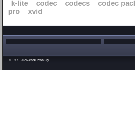
k-lite
codec
codecs
codec pac
pro
xvid
© 1999-2026 AfterDawn Oy