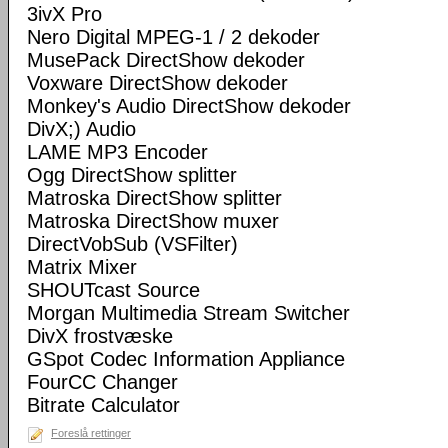
3ivX Pro
Nero Digital MPEG-1 / 2 dekoder
MusePack DirectShow dekoder
Voxware DirectShow dekoder
Monkey's Audio DirectShow dekoder
DivX;) Audio
LAME MP3 Encoder
Ogg DirectShow splitter
Matroska DirectShow splitter
Matroska DirectShow muxer
DirectVobSub (VSFilter)
Matrix Mixer
SHOUTcast Source
Morgan Multimedia Stream Switcher
DivX frostvæske
GSpot Codec Information Appliance
FourCC Changer
Bitrate Calculator
Foreslå rettinger