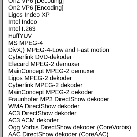
On2 VP6 [Decoding]
On2 VP6 [Encoding]
Ligos Indeo XP
Intel Indeo
Intel I.263
HuffYUV
MS MPEG-4
DivX;) MPEG-4-Low and Fast motion
Cyberlink DVD-dekoder
Elecard MPEG-2 demuxer
MainConcept MPEG-2 demuxer
Ligos MPEG-2 dekoder
Cyberlink MPEG-2 dekoder
MainConcept MPEG-2 dekoder
Fraunhofer MP3 DirectShow dekoder
WMA DirectShow dekoder
AC3 DirectShow dekoder
AC3 ACM dekoder
Ogg Vorbis DirectShow dekoder (CoreVorbis)
AAC DirectShow dekoder (CoreAAC)