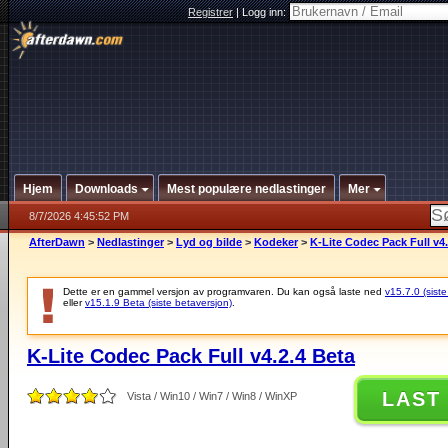
Registrer
|
Logg inn:
Hjem
Downloads
Mest populære nedlastinger
Mer
8/7/2026 4:45:52 PM
AfterDawn
>
Nedlastinger
>
Lyd og bilde
>
Kodeker
>
K-Lite Codec Pack Full v4.
Dette er en gammel versjon av programvaren. Du kan også laste ned
v15.7.0 (siste
eller
v15.1.9 Beta (siste betaversjon)
.
K-Lite Codec Pack Full v4.2.4 Beta
LAST
Vista / Win10 / Win7 / Win8 / WinXP