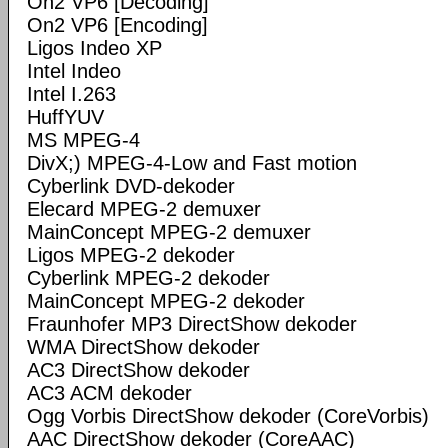
On2 VP6 [Decoding]
On2 VP6 [Encoding]
Ligos Indeo XP
Intel Indeo
Intel I.263
HuffYUV
MS MPEG-4
DivX;) MPEG-4-Low and Fast motion
Cyberlink DVD-dekoder
Elecard MPEG-2 demuxer
MainConcept MPEG-2 demuxer
Ligos MPEG-2 dekoder
Cyberlink MPEG-2 dekoder
MainConcept MPEG-2 dekoder
Fraunhofer MP3 DirectShow dekoder
WMA DirectShow dekoder
AC3 DirectShow dekoder
AC3 ACM dekoder
Ogg Vorbis DirectShow dekoder (CoreVorbis)
AAC DirectShow dekoder (CoreAAC)