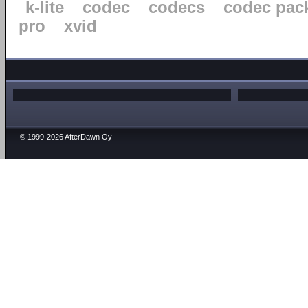
k-lite
codec
codecs
codec pac
pro
xvid
© 1999-2026 AfterDawn Oy