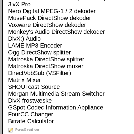
3ivX Pro
Nero Digital MPEG-1 / 2 dekoder
MusePack DirectShow dekoder
Voxware DirectShow dekoder
Monkey's Audio DirectShow dekoder
DivX;) Audio
LAME MP3 Encoder
Ogg DirectShow splitter
Matroska DirectShow splitter
Matroska DirectShow muxer
DirectVobSub (VSFilter)
Matrix Mixer
SHOUTcast Source
Morgan Multimedia Stream Switcher
DivX frostvæske
GSpot Codec Information Appliance
FourCC Changer
Bitrate Calculator
Foreslå rettinger