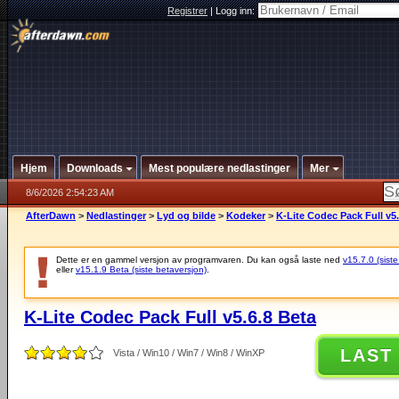
Registrer
|
Logg inn:
Hjem
Downloads
Mest populære nedlastinger
Mer
8/6/2026 2:54:23 AM
AfterDawn
>
Nedlastinger
>
Lyd og bilde
>
Kodeker
>
K-Lite Codec Pack Full v5.
Dette er en gammel versjon av programvaren. Du kan også laste ned
v15.7.0 (siste
eller
v15.1.9 Beta (siste betaversjon)
.
K-Lite Codec Pack Full v5.6.8 Beta
LAST
Vista / Win10 / Win7 / Win8 / WinXP