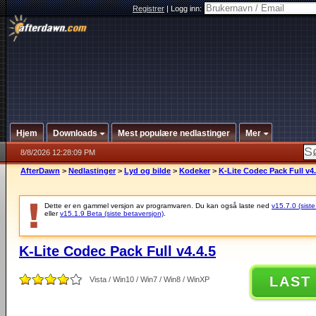
Registrer
|
Logg inn:
Hjem
Downloads
Mest populære nedlastinger
Mer
8/8/2026 12:28:09 PM
AfterDawn
>
Nedlastinger
>
Lyd og bilde
>
Kodeker
>
K-Lite Codec Pack Full v4.
Dette er en gammel versjon av programvaren. Du kan også laste ned
v15.7.0 (siste
eller
v15.1.9 Beta (siste betaversjon)
.
K-Lite Codec Pack Full v4.4.5
LAST
Vista / Win10 / Win7 / Win8 / WinXP