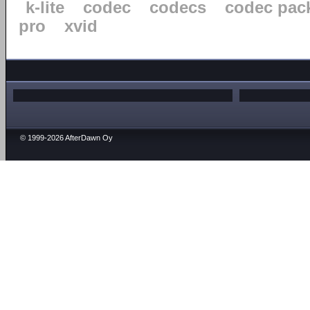
k-lite
codec
codecs
codec pac
pro
xvid
© 1999-2026 AfterDawn Oy