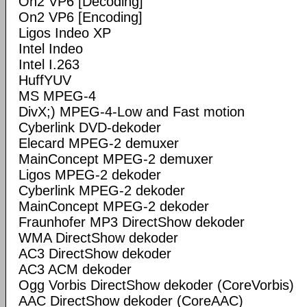
On2 VP6 [Decoding]
On2 VP6 [Encoding]
Ligos Indeo XP
Intel Indeo
Intel I.263
HuffYUV
MS MPEG-4
DivX;) MPEG-4-Low and Fast motion
Cyberlink DVD-dekoder
Elecard MPEG-2 demuxer
MainConcept MPEG-2 demuxer
Ligos MPEG-2 dekoder
Cyberlink MPEG-2 dekoder
MainConcept MPEG-2 dekoder
Fraunhofer MP3 DirectShow dekoder
WMA DirectShow dekoder
AC3 DirectShow dekoder
AC3 ACM dekoder
Ogg Vorbis DirectShow dekoder (CoreVorbis)
AAC DirectShow dekoder (CoreAAC)