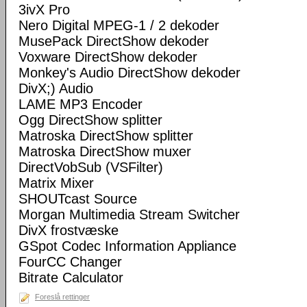
3ivX Pro
Nero Digital MPEG-1 / 2 dekoder
MusePack DirectShow dekoder
Voxware DirectShow dekoder
Monkey's Audio DirectShow dekoder
DivX;) Audio
LAME MP3 Encoder
Ogg DirectShow splitter
Matroska DirectShow splitter
Matroska DirectShow muxer
DirectVobSub (VSFilter)
Matrix Mixer
SHOUTcast Source
Morgan Multimedia Stream Switcher
DivX frostvæske
GSpot Codec Information Appliance
FourCC Changer
Bitrate Calculator
Foreslå rettinger