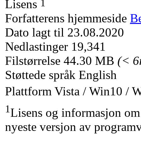
1
Lisens
Forfatterens hjemmeside
Be
Dato lagt til
23.08.2020
Nedlastinger
19,341
Filstørrelse
44.30 MB
(< 
Støttede språk
English
Plattform
Vista / Win10 / 
1
Lisens og informasjon om 
nyeste versjon av programv