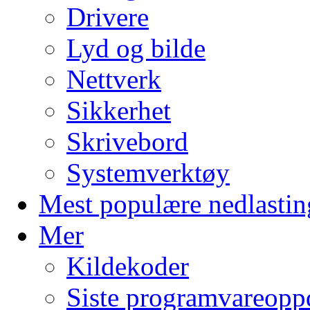
Drivere
Lyd og bilde
Nettverk
Sikkerhet
Skrivebord
Systemverktøy
Mest populære nedlastin
Mer
Kildekoder
Siste programvareopp