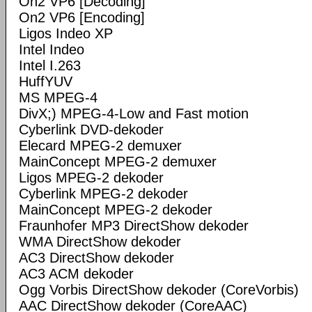
On2 VP6 [Decoding]
On2 VP6 [Encoding]
Ligos Indeo XP
Intel Indeo
Intel I.263
HuffYUV
MS MPEG-4
DivX;) MPEG-4-Low and Fast motion
Cyberlink DVD-dekoder
Elecard MPEG-2 demuxer
MainConcept MPEG-2 demuxer
Ligos MPEG-2 dekoder
Cyberlink MPEG-2 dekoder
MainConcept MPEG-2 dekoder
Fraunhofer MP3 DirectShow dekoder
WMA DirectShow dekoder
AC3 DirectShow dekoder
AC3 ACM dekoder
Ogg Vorbis DirectShow dekoder (CoreVorbis)
AAC DirectShow dekoder (CoreAAC)