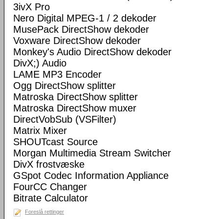
3ivX Pro
Nero Digital MPEG-1 / 2 dekoder
MusePack DirectShow dekoder
Voxware DirectShow dekoder
Monkey's Audio DirectShow dekoder
DivX;) Audio
LAME MP3 Encoder
Ogg DirectShow splitter
Matroska DirectShow splitter
Matroska DirectShow muxer
DirectVobSub (VSFilter)
Matrix Mixer
SHOUTcast Source
Morgan Multimedia Stream Switcher
DivX frostvæske
GSpot Codec Information Appliance
FourCC Changer
Bitrate Calculator
Foreslå rettinger