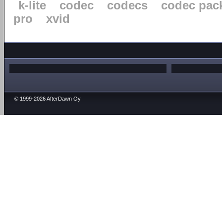
k-lite
codec
codecs
codec pac
pro
xvid
© 1999-2026 AfterDawn Oy