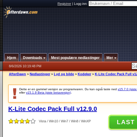
Registrer
|
Logg inn:
Hjem
Downloads
Mest populære nedlastinger
Mer
8/6/2026 10:19:48 PM
AfterDawn
>
Nedlastinger
>
Lyd og bilde
>
Kodeker
>
K-Lite Codec Pack Full v12
Dette er en gammel versjon av programvaren. Du kan også laste ned
v15.7.0 (siste
eller
v15.1.9 Beta (siste betaversjon)
.
K-Lite Codec Pack Full v12.9.0
LAST
Vista / Win10 / Win7 / Win8 / WinXP