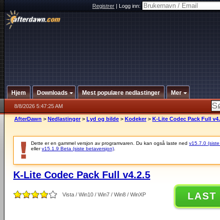
Registrer
|
Logg inn:
Hjem
Downloads
Mest populære nedlastinger
Mer
8/8/2026 5:47:25 AM
AfterDawn
>
Nedlastinger
>
Lyd og bilde
>
Kodeker
>
K-Lite Codec Pack Full v4.
Dette er en gammel versjon av programvaren. Du kan også laste ned
v15.7.0 (siste
eller
v15.1.9 Beta (siste betaversjon)
.
K-Lite Codec Pack Full v4.2.5
LAST
Vista / Win10 / Win7 / Win8 / WinXP