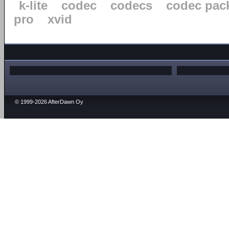
k-lite
codec
codecs
codec pac
pro
xvid
© 1999-2026 AfterDawn Oy