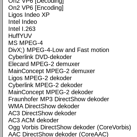
On2 VP6 [Decoding]
On2 VP6 [Encoding]
Ligos Indeo XP
Intel Indeo
Intel I.263
HuffYUV
MS MPEG-4
DivX;) MPEG-4-Low and Fast motion
Cyberlink DVD-dekoder
Elecard MPEG-2 demuxer
MainConcept MPEG-2 demuxer
Ligos MPEG-2 dekoder
Cyberlink MPEG-2 dekoder
MainConcept MPEG-2 dekoder
Fraunhofer MP3 DirectShow dekoder
WMA DirectShow dekoder
AC3 DirectShow dekoder
AC3 ACM dekoder
Ogg Vorbis DirectShow dekoder (CoreVorbis)
AAC DirectShow dekoder (CoreAAC)