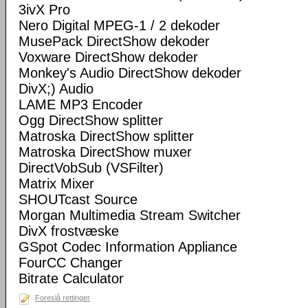
3ivX Pro
Nero Digital MPEG-1 / 2 dekoder
MusePack DirectShow dekoder
Voxware DirectShow dekoder
Monkey's Audio DirectShow dekoder
DivX;) Audio
LAME MP3 Encoder
Ogg DirectShow splitter
Matroska DirectShow splitter
Matroska DirectShow muxer
DirectVobSub (VSFilter)
Matrix Mixer
SHOUTcast Source
Morgan Multimedia Stream Switcher
DivX frostvæske
GSpot Codec Information Appliance
FourCC Changer
Bitrate Calculator
Foreslå rettinger