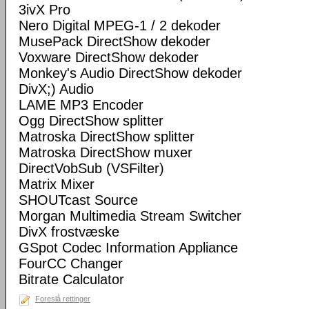
3ivX Pro
Nero Digital MPEG-1 / 2 dekoder
MusePack DirectShow dekoder
Voxware DirectShow dekoder
Monkey's Audio DirectShow dekoder
DivX;) Audio
LAME MP3 Encoder
Ogg DirectShow splitter
Matroska DirectShow splitter
Matroska DirectShow muxer
DirectVobSub (VSFilter)
Matrix Mixer
SHOUTcast Source
Morgan Multimedia Stream Switcher
DivX frostvæske
GSpot Codec Information Appliance
FourCC Changer
Bitrate Calculator
Foreslå rettinger