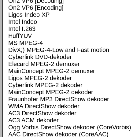
On2 VP6 [Decoding]
On2 VP6 [Encoding]
Ligos Indeo XP
Intel Indeo
Intel I.263
HuffYUV
MS MPEG-4
DivX;) MPEG-4-Low and Fast motion
Cyberlink DVD-dekoder
Elecard MPEG-2 demuxer
MainConcept MPEG-2 demuxer
Ligos MPEG-2 dekoder
Cyberlink MPEG-2 dekoder
MainConcept MPEG-2 dekoder
Fraunhofer MP3 DirectShow dekoder
WMA DirectShow dekoder
AC3 DirectShow dekoder
AC3 ACM dekoder
Ogg Vorbis DirectShow dekoder (CoreVorbis)
AAC DirectShow dekoder (CoreAAC)