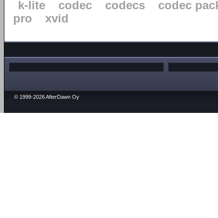
k-lite
codec
codecs
codec pac
pro
xvid
© 1999-2026 AfterDawn Oy