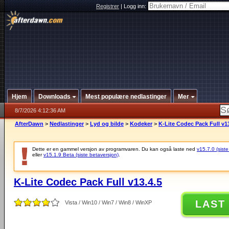
Registrer
|
Logg inn:
Hjem
Downloads
Mest populære nedlastinger
Mer
8/7/2026 4:12:36 AM
AfterDawn
>
Nedlastinger
>
Lyd og bilde
>
Kodeker
>
K-Lite Codec Pack Full v13
Dette er en gammel versjon av programvaren. Du kan også laste ned
v15.7.0 (siste
eller
v15.1.9 Beta (siste betaversjon)
.
K-Lite Codec Pack Full v13.4.5
LAST
Vista / Win10 / Win7 / Win8 / WinXP