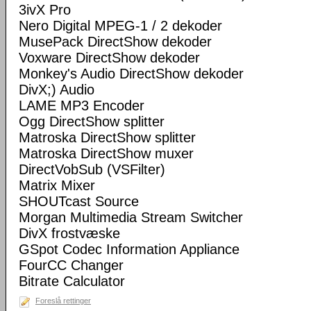
3ivX Pro
Nero Digital MPEG-1 / 2 dekoder
MusePack DirectShow dekoder
Voxware DirectShow dekoder
Monkey's Audio DirectShow dekoder
DivX;) Audio
LAME MP3 Encoder
Ogg DirectShow splitter
Matroska DirectShow splitter
Matroska DirectShow muxer
DirectVobSub (VSFilter)
Matrix Mixer
SHOUTcast Source
Morgan Multimedia Stream Switcher
DivX frostvæske
GSpot Codec Information Appliance
FourCC Changer
Bitrate Calculator
Foreslå rettinger