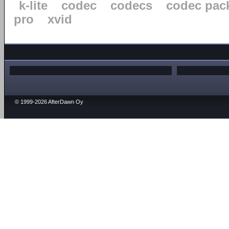
k-lite
codec
codecs
codec pac
pro
xvid
© 1999-2026 AfterDawn Oy