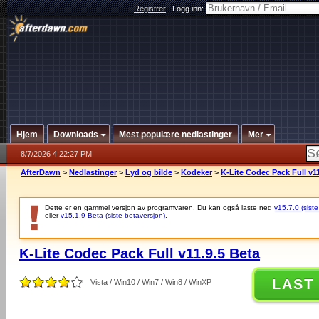
Registrer
|
Logg inn:
Hjem
Downloads
Mest populære nedlastinger
Mer
8/7/2026 4:22:27 PM
AfterDawn
>
Nedlastinger
>
Lyd og bilde
>
Kodeker
>
K-Lite Codec Pack Full v11
Dette er en gammel versjon av programvaren. Du kan også laste ned
v15.7.0 (siste
eller
v15.1.9 Beta (siste betaversjon)
.
K-Lite Codec Pack Full v11.9.5 Beta
LAST
Vista / Win10 / Win7 / Win8 / WinXP