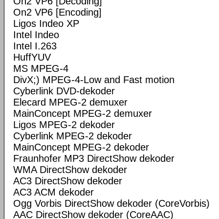
On2 VP6 [Decoding]
On2 VP6 [Encoding]
Ligos Indeo XP
Intel Indeo
Intel I.263
HuffYUV
MS MPEG-4
DivX;) MPEG-4-Low and Fast motion
Cyberlink DVD-dekoder
Elecard MPEG-2 demuxer
MainConcept MPEG-2 demuxer
Ligos MPEG-2 dekoder
Cyberlink MPEG-2 dekoder
MainConcept MPEG-2 dekoder
Fraunhofer MP3 DirectShow dekoder
WMA DirectShow dekoder
AC3 DirectShow dekoder
AC3 ACM dekoder
Ogg Vorbis DirectShow dekoder (CoreVorbis)
AAC DirectShow dekoder (CoreAAC)