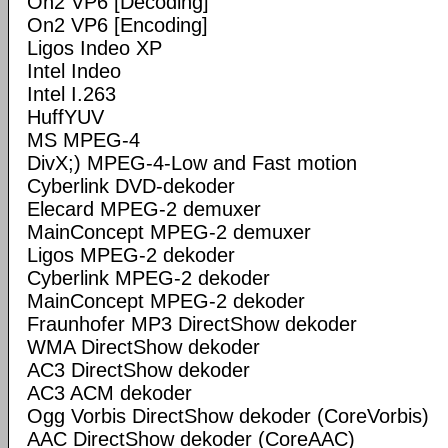
On2 VP6 [Decoding]
On2 VP6 [Encoding]
Ligos Indeo XP
Intel Indeo
Intel I.263
HuffYUV
MS MPEG-4
DivX;) MPEG-4-Low and Fast motion
Cyberlink DVD-dekoder
Elecard MPEG-2 demuxer
MainConcept MPEG-2 demuxer
Ligos MPEG-2 dekoder
Cyberlink MPEG-2 dekoder
MainConcept MPEG-2 dekoder
Fraunhofer MP3 DirectShow dekoder
WMA DirectShow dekoder
AC3 DirectShow dekoder
AC3 ACM dekoder
Ogg Vorbis DirectShow dekoder (CoreVorbis)
AAC DirectShow dekoder (CoreAAC)