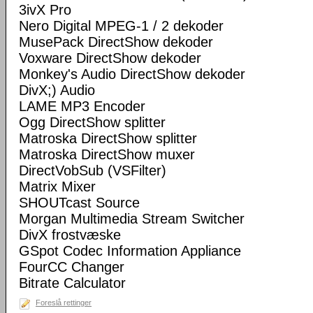
3ivX Pro
Nero Digital MPEG-1 / 2 dekoder
MusePack DirectShow dekoder
Voxware DirectShow dekoder
Monkey's Audio DirectShow dekoder
DivX;) Audio
LAME MP3 Encoder
Ogg DirectShow splitter
Matroska DirectShow splitter
Matroska DirectShow muxer
DirectVobSub (VSFilter)
Matrix Mixer
SHOUTcast Source
Morgan Multimedia Stream Switcher
DivX frostvæske
GSpot Codec Information Appliance
FourCC Changer
Bitrate Calculator
Foreslå rettinger