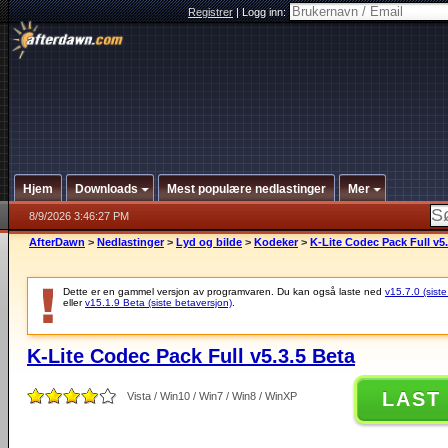
Registrer
|
Logg inn:
Hjem
Downloads
Mest populære nedlastinger
Mer
8/9/2026 3:46:27 PM
AfterDawn
>
Nedlastinger
>
Lyd og bilde
>
Kodeker
>
K-Lite Codec Pack Full v5.
Dette er en gammel versjon av programvaren. Du kan også laste ned
v15.7.0 (siste
eller
v15.1.9 Beta (siste betaversjon)
.
K-Lite Codec Pack Full v5.3.5 Beta
LAST
Vista / Win10 / Win7 / Win8 / WinXP