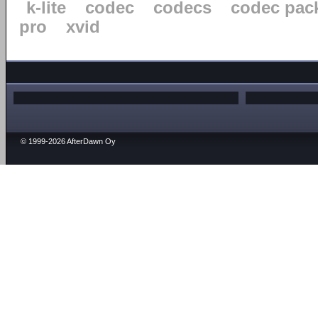
k-lite
codec
codecs
codec pac
pro
xvid
© 1999-2026 AfterDawn Oy