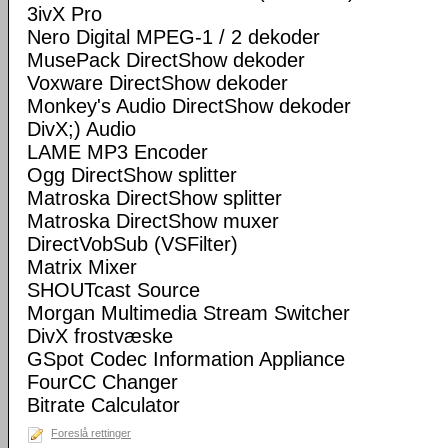
3ivX Pro
Nero Digital MPEG-1 / 2 dekoder
MusePack DirectShow dekoder
Voxware DirectShow dekoder
Monkey's Audio DirectShow dekoder
DivX;) Audio
LAME MP3 Encoder
Ogg DirectShow splitter
Matroska DirectShow splitter
Matroska DirectShow muxer
DirectVobSub (VSFilter)
Matrix Mixer
SHOUTcast Source
Morgan Multimedia Stream Switcher
DivX frostvæske
GSpot Codec Information Appliance
FourCC Changer
Bitrate Calculator
Foreslå rettinger