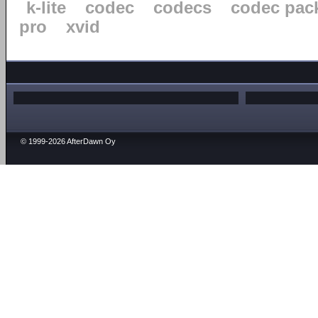
k-lite
codec
codecs
codec pac
pro
xvid
© 1999-2026 AfterDawn Oy