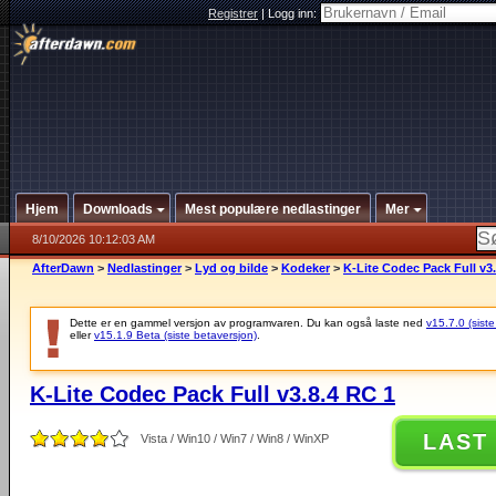
Registrer
|
Logg inn:
Hjem
Downloads
Mest populære nedlastinger
Mer
8/10/2026 10:12:03 AM
AfterDawn
>
Nedlastinger
>
Lyd og bilde
>
Kodeker
>
K-Lite Codec Pack Full v3
Dette er en gammel versjon av programvaren. Du kan også laste ned
v15.7.0 (siste
eller
v15.1.9 Beta (siste betaversjon)
.
K-Lite Codec Pack Full v3.8.4 RC 1
LAST
Vista / Win10 / Win7 / Win8 / WinXP