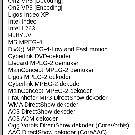
On2 VP6 [Decoding]
On2 VP6 [Encoding]
Ligos Indeo XP
Intel Indeo
Intel I.263
HuffYUV
MS MPEG-4
DivX;) MPEG-4-Low and Fast motion
Cyberlink DVD-dekoder
Elecard MPEG-2 demuxer
MainConcept MPEG-2 demuxer
Ligos MPEG-2 dekoder
Cyberlink MPEG-2 dekoder
MainConcept MPEG-2 dekoder
Fraunhofer MP3 DirectShow dekoder
WMA DirectShow dekoder
AC3 DirectShow dekoder
AC3 ACM dekoder
Ogg Vorbis DirectShow dekoder (CoreVorbis)
AAC DirectShow dekoder (CoreAAC)