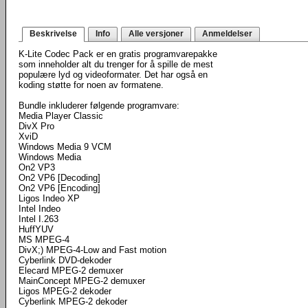
Beskrivelse
Info
Alle versjoner
Anmeldelser
K-Lite Codec Pack er en gratis programvarepakke
som inneholder alt du trenger for å spille de mest
populære lyd og videoformater. Det har også en
koding støtte for noen av formatene.
Bundle inkluderer følgende programvare:
Media Player Classic
DivX Pro
XviD
Windows Media 9 VCM
Windows Media
On2 VP3
On2 VP6 [Decoding]
On2 VP6 [Encoding]
Ligos Indeo XP
Intel Indeo
Intel I.263
HuffYUV
MS MPEG-4
DivX;) MPEG-4-Low and Fast motion
Cyberlink DVD-dekoder
Elecard MPEG-2 demuxer
MainConcept MPEG-2 demuxer
Ligos MPEG-2 dekoder
Cyberlink MPEG-2 dekoder