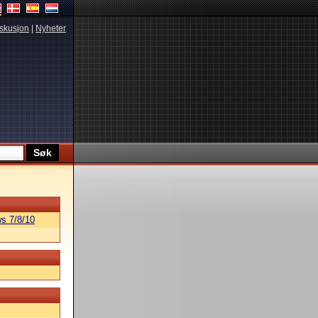
skusjon
|
Nyheter
s 7/8/10