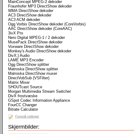
MainConcept MPEG-2 dekoder
Fraunhofer MP3 DirectShow dekoder
WMA DirectShow dekoder
AC3 DirectShow dekoder
AC3 ACM dekoder
Ogg Vorbis DirectShow dekoder (CoreVorbis)
AAC DirectShow dekoder (CoreAAC)
3ivX Pro
Nero Digital MPEG-1 / 2 dekoder
MusePack DirectShow dekoder
Voxware DirectShow dekoder
Monkey's Audio DirectShow dekoder
DivX;) Audio
LAME MP3 Encoder
Ogg DirectShow splitter
Matroska DirectShow splitter
Matroska DirectShow muxer
DirectVobSub (VSFilter)
Matrix Mixer
SHOUTcast Source
Morgan Multimedia Stream Switcher
DivX frostvæske
GSpot Codec Information Appliance
FourCC Changer
Bitrate Calculator
Foreslå rettinger
Skjermbilder: