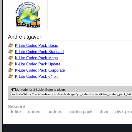
Andre utgaver:
K-Lite Codec Pack Basic
K-Lite Codec Pack Standard
K-Lite Codec Pack Mega
K-Lite Codec Pack Update
K-Lite Codec Pack Corporate
K-Lite Codec Pack 64-bit
HTML-kode for å koble til denne siden:
Søkeord:
k-lite
codec
codecs
codec pack
divx
divx pro