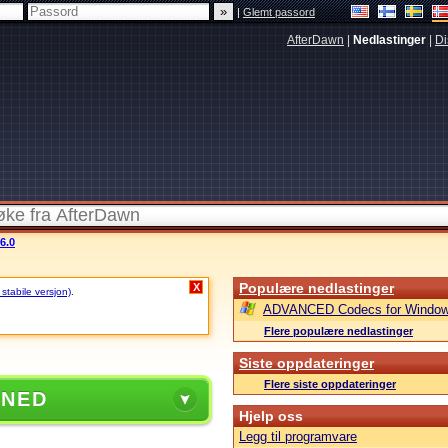
|
Glemt passord
AfterDawn
|
Nedlastinger
|
Di
6.0
Populære nedlastinger
X
 stabile versjon)
.
ADVANCED Codecs for Window
Flere populære nedlastinger
Siste oppdateringer
Flere siste oppdateringer
 NED
Hjelp oss
Legg til programvare