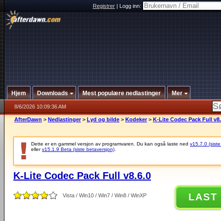
Registrer
|
Logg inn:
Hjem
Downloads
Mest populære nedlastinger
Mer
8/6/2026 10:09:36 AM
AfterDawn
>
Nedlastinger
>
Lyd og bilde
>
Kodeker
>
K-Lite Codec Pack Full v8.
Dette er en gammel versjon av programvaren. Du kan også laste ned
v15.7.0 (siste
eller
v15.1.9 Beta (siste betaversjon)
.
K-Lite Codec Pack Full v8.6.0
LAST
Vista / Win10 / Win7 / Win8 / WinXP