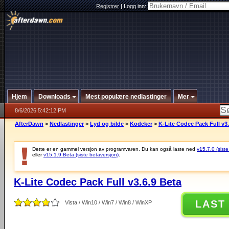
Registrer
|
Logg inn:
Hjem
Downloads
Mest populære nedlastinger
Mer
8/6/2026 5:42:12 PM
AfterDawn
>
Nedlastinger
>
Lyd og bilde
>
Kodeker
>
K-Lite Codec Pack Full v3.
Dette er en gammel versjon av programvaren. Du kan også laste ned
v15.7.0 (siste
eller
v15.1.9 Beta (siste betaversjon)
.
K-Lite Codec Pack Full v3.6.9 Beta
LAST
Vista / Win10 / Win7 / Win8 / WinXP