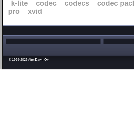
k-lite
codec
codecs
codec pac
pro
xvid
© 1999-2026 AfterDawn Oy