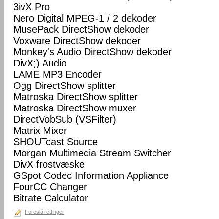
3ivX Pro
Nero Digital MPEG-1 / 2 dekoder
MusePack DirectShow dekoder
Voxware DirectShow dekoder
Monkey's Audio DirectShow dekoder
DivX;) Audio
LAME MP3 Encoder
Ogg DirectShow splitter
Matroska DirectShow splitter
Matroska DirectShow muxer
DirectVobSub (VSFilter)
Matrix Mixer
SHOUTcast Source
Morgan Multimedia Stream Switcher
DivX frostvæske
GSpot Codec Information Appliance
FourCC Changer
Bitrate Calculator
Foreslå rettinger