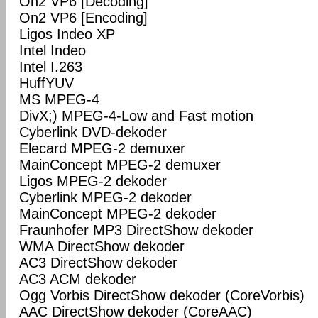
On2 VP6 [Decoding]
On2 VP6 [Encoding]
Ligos Indeo XP
Intel Indeo
Intel I.263
HuffYUV
MS MPEG-4
DivX;) MPEG-4-Low and Fast motion
Cyberlink DVD-dekoder
Elecard MPEG-2 demuxer
MainConcept MPEG-2 demuxer
Ligos MPEG-2 dekoder
Cyberlink MPEG-2 dekoder
MainConcept MPEG-2 dekoder
Fraunhofer MP3 DirectShow dekoder
WMA DirectShow dekoder
AC3 DirectShow dekoder
AC3 ACM dekoder
Ogg Vorbis DirectShow dekoder (CoreVorbis)
AAC DirectShow dekoder (CoreAAC)