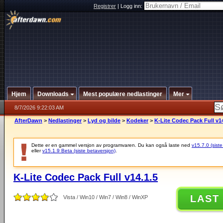
Registrer
|
Logg inn:
Hjem
Downloads
Mest populære nedlastinger
Mer
8/7/2026 9:22:03 AM
AfterDawn
>
Nedlastinger
>
Lyd og bilde
>
Kodeker
>
K-Lite Codec Pack Full v14
Dette er en gammel versjon av programvaren. Du kan også laste ned
v15.7.0 (siste
eller
v15.1.9 Beta (siste betaversjon)
.
K-Lite Codec Pack Full v14.1.5
LAST
Vista / Win10 / Win7 / Win8 / WinXP