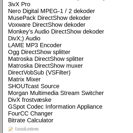
3ivX Pro
Nero Digital MPEG-1 / 2 dekoder
MusePack DirectShow dekoder
Voxware DirectShow dekoder
Monkey's Audio DirectShow dekoder
DivX;) Audio
LAME MP3 Encoder
Ogg DirectShow splitter
Matroska DirectShow splitter
Matroska DirectShow muxer
DirectVobSub (VSFilter)
Matrix Mixer
SHOUTcast Source
Morgan Multimedia Stream Switcher
DivX frostvæske
GSpot Codec Information Appliance
FourCC Changer
Bitrate Calculator
Foreslå rettinger