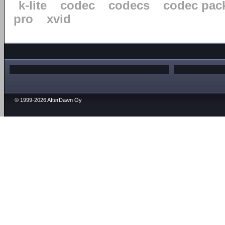
k-lite
codec
codecs
codec pac
pro
xvid
© 1999-2026 AfterDawn Oy