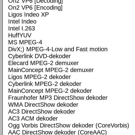
On2 VP6 [Decoding]
On2 VP6 [Encoding]
Ligos Indeo XP
Intel Indeo
Intel I.263
HuffYUV
MS MPEG-4
DivX;) MPEG-4-Low and Fast motion
Cyberlink DVD-dekoder
Elecard MPEG-2 demuxer
MainConcept MPEG-2 demuxer
Ligos MPEG-2 dekoder
Cyberlink MPEG-2 dekoder
MainConcept MPEG-2 dekoder
Fraunhofer MP3 DirectShow dekoder
WMA DirectShow dekoder
AC3 DirectShow dekoder
AC3 ACM dekoder
Ogg Vorbis DirectShow dekoder (CoreVorbis)
AAC DirectShow dekoder (CoreAAC)