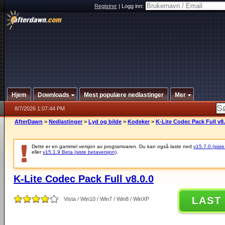
Registrer
|
Logg inn:
Hjem
Downloads
Mest populære nedlastinger
Mer
8/7/2026 1:07:44 PM
AfterDawn
>
Nedlastinger
>
Lyd og bilde
>
Kodeker
>
K-Lite Codec Pack Full v8.
Dette er en gammel versjon av programvaren. Du kan også laste ned
v15.7.0 (siste
eller
v15.1.9 Beta (siste betaversjon)
.
K-Lite Codec Pack Full v8.0.0
LAST
Vista / Win10 / Win7 / Win8 / WinXP