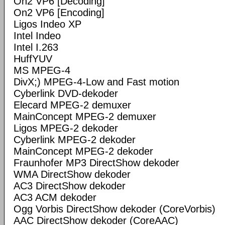
On2 VP6 [Decoding]
On2 VP6 [Encoding]
Ligos Indeo XP
Intel Indeo
Intel I.263
HuffYUV
MS MPEG-4
DivX;) MPEG-4-Low and Fast motion
Cyberlink DVD-dekoder
Elecard MPEG-2 demuxer
MainConcept MPEG-2 demuxer
Ligos MPEG-2 dekoder
Cyberlink MPEG-2 dekoder
MainConcept MPEG-2 dekoder
Fraunhofer MP3 DirectShow dekoder
WMA DirectShow dekoder
AC3 DirectShow dekoder
AC3 ACM dekoder
Ogg Vorbis DirectShow dekoder (CoreVorbis)
AAC DirectShow dekoder (CoreAAC)