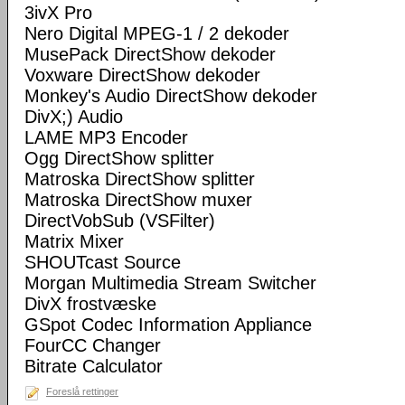
3ivX Pro
Nero Digital MPEG-1 / 2 dekoder
MusePack DirectShow dekoder
Voxware DirectShow dekoder
Monkey's Audio DirectShow dekoder
DivX;) Audio
LAME MP3 Encoder
Ogg DirectShow splitter
Matroska DirectShow splitter
Matroska DirectShow muxer
DirectVobSub (VSFilter)
Matrix Mixer
SHOUTcast Source
Morgan Multimedia Stream Switcher
DivX frostvæske
GSpot Codec Information Appliance
FourCC Changer
Bitrate Calculator
Foreslå rettinger