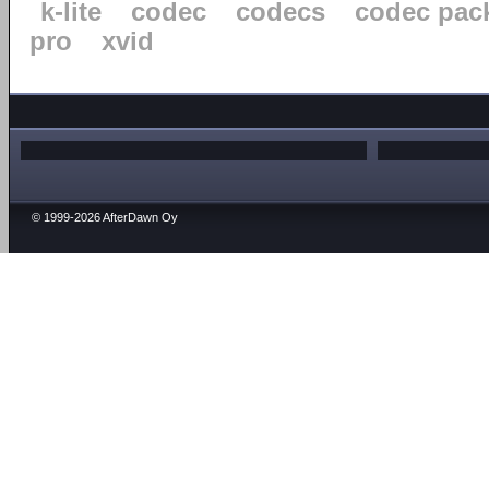
k-lite
codec
codecs
codec pac
pro
xvid
© 1999-2026 AfterDawn Oy