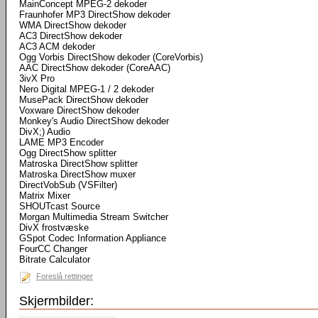
MainConcept MPEG-2 dekoder
Fraunhofer MP3 DirectShow dekoder
WMA DirectShow dekoder
AC3 DirectShow dekoder
AC3 ACM dekoder
Ogg Vorbis DirectShow dekoder (CoreVorbis)
AAC DirectShow dekoder (CoreAAC)
3ivX Pro
Nero Digital MPEG-1 / 2 dekoder
MusePack DirectShow dekoder
Voxware DirectShow dekoder
Monkey's Audio DirectShow dekoder
DivX;) Audio
LAME MP3 Encoder
Ogg DirectShow splitter
Matroska DirectShow splitter
Matroska DirectShow muxer
DirectVobSub (VSFilter)
Matrix Mixer
SHOUTcast Source
Morgan Multimedia Stream Switcher
DivX frostvæske
GSpot Codec Information Appliance
FourCC Changer
Bitrate Calculator
Foreslå rettinger
Skjermbilder: