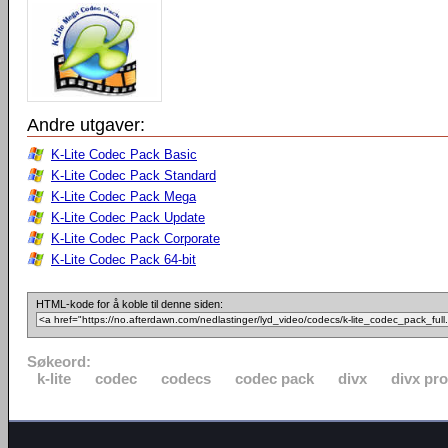
Andre utgaver:
K-Lite Codec Pack Basic
K-Lite Codec Pack Standard
K-Lite Codec Pack Mega
K-Lite Codec Pack Update
K-Lite Codec Pack Corporate
K-Lite Codec Pack 64-bit
HTML-kode for å koble til denne siden:
Søkeord:
k-lite
codec
codecs
codec pack
divx
divx pro