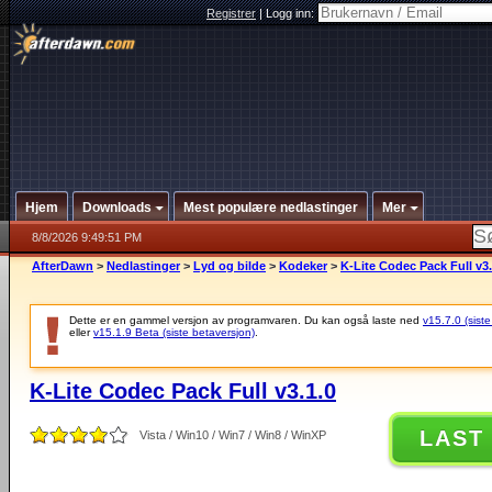
Registrer
|
Logg inn:
Hjem
Downloads
Mest populære nedlastinger
Mer
8/8/2026 9:49:51 PM
AfterDawn
>
Nedlastinger
>
Lyd og bilde
>
Kodeker
>
K-Lite Codec Pack Full v3.
Dette er en gammel versjon av programvaren. Du kan også laste ned
v15.7.0 (siste
eller
v15.1.9 Beta (siste betaversjon)
.
K-Lite Codec Pack Full v3.1.0
LAST
Vista / Win10 / Win7 / Win8 / WinXP