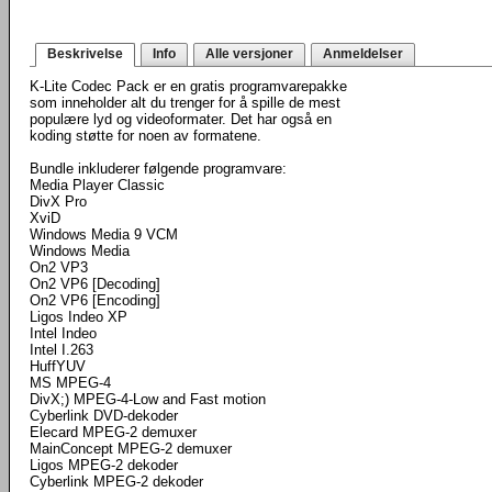
Beskrivelse
Info
Alle versjoner
Anmeldelser
K-Lite Codec Pack er en gratis programvarepakke
som inneholder alt du trenger for å spille de mest
populære lyd og videoformater. Det har også en
koding støtte for noen av formatene.
Bundle inkluderer følgende programvare:
Media Player Classic
DivX Pro
XviD
Windows Media 9 VCM
Windows Media
On2 VP3
On2 VP6 [Decoding]
On2 VP6 [Encoding]
Ligos Indeo XP
Intel Indeo
Intel I.263
HuffYUV
MS MPEG-4
DivX;) MPEG-4-Low and Fast motion
Cyberlink DVD-dekoder
Elecard MPEG-2 demuxer
MainConcept MPEG-2 demuxer
Ligos MPEG-2 dekoder
Cyberlink MPEG-2 dekoder