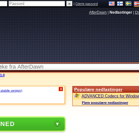
|
Glemt passord
AfterDawn
|
Nedlastinger
|
Di
1.0
Populære nedlastinger
X
 stabile versjon)
.
ADVANCED Codecs for Window
Flere populære nedlastinger
 NED