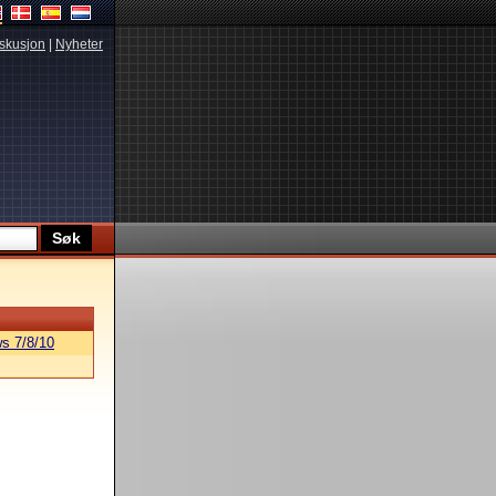
skusjon
|
Nyheter
s 7/8/10