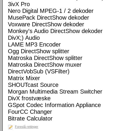
3ivX Pro
Nero Digital MPEG-1 / 2 dekoder
MusePack DirectShow dekoder
Voxware DirectShow dekoder
Monkey's Audio DirectShow dekoder
DivX;) Audio
LAME MP3 Encoder
Ogg DirectShow splitter
Matroska DirectShow splitter
Matroska DirectShow muxer
DirectVobSub (VSFilter)
Matrix Mixer
SHOUTcast Source
Morgan Multimedia Stream Switcher
DivX frostvæske
GSpot Codec Information Appliance
FourCC Changer
Bitrate Calculator
Foreslå rettinger