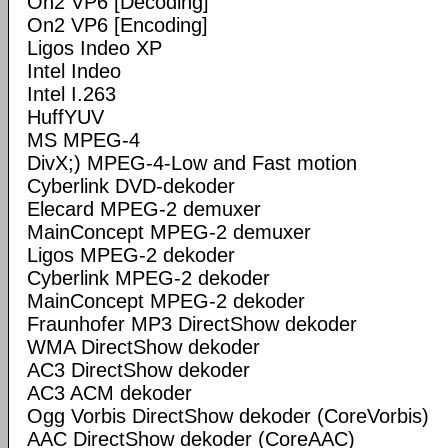
On2 VP6 [Decoding]
On2 VP6 [Encoding]
Ligos Indeo XP
Intel Indeo
Intel I.263
HuffYUV
MS MPEG-4
DivX;) MPEG-4-Low and Fast motion
Cyberlink DVD-dekoder
Elecard MPEG-2 demuxer
MainConcept MPEG-2 demuxer
Ligos MPEG-2 dekoder
Cyberlink MPEG-2 dekoder
MainConcept MPEG-2 dekoder
Fraunhofer MP3 DirectShow dekoder
WMA DirectShow dekoder
AC3 DirectShow dekoder
AC3 ACM dekoder
Ogg Vorbis DirectShow dekoder (CoreVorbis)
AAC DirectShow dekoder (CoreAAC)