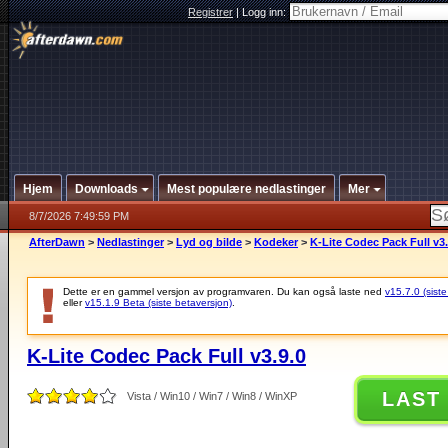
Registrer
|
Logg inn:
Hjem
Downloads
Mest populære nedlastinger
Mer
8/7/2026 7:49:59 PM
AfterDawn
>
Nedlastinger
>
Lyd og bilde
>
Kodeker
>
K-Lite Codec Pack Full v3.
Dette er en gammel versjon av programvaren. Du kan også laste ned
v15.7.0 (siste
eller
v15.1.9 Beta (siste betaversjon)
.
K-Lite Codec Pack Full v3.9.0
LAST
Vista / Win10 / Win7 / Win8 / WinXP