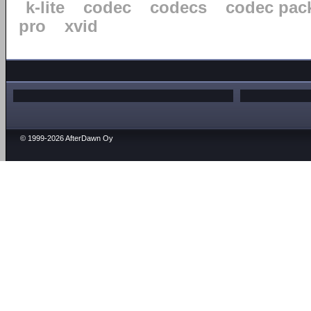
k-lite
codec
codecs
codec pac
pro
xvid
© 1999-2026 AfterDawn Oy