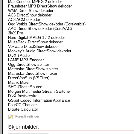
MainConcept MPEG-2 dekoder
Fraunhofer MP3 DirectShow dekoder
WMA DirectShow dekoder
AC3 DirectShow dekoder
AC3 ACM dekoder
Ogg Vorbis DirectShow dekoder (CoreVorbis)
AAC DirectShow dekoder (CoreAAC)
3ivX Pro
Nero Digital MPEG-1 / 2 dekoder
MusePack DirectShow dekoder
Voxware DirectShow dekoder
Monkey's Audio DirectShow dekoder
DivX;) Audio
LAME MP3 Encoder
Ogg DirectShow splitter
Matroska DirectShow splitter
Matroska DirectShow muxer
DirectVobSub (VSFilter)
Matrix Mixer
SHOUTcast Source
Morgan Multimedia Stream Switcher
DivX frostvæske
GSpot Codec Information Appliance
FourCC Changer
Bitrate Calculator
Foreslå rettinger
Skjermbilder: