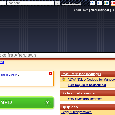
|
Glemt passord
AfterDawn
|
Nedlastinger
|
Di
7.0
Populære nedlastinger
X
 stabile versjon)
.
ADVANCED Codecs for Window
Flere populære nedlastinger
Siste oppdateringer
Flere siste oppdateringer
 NED
Hjelp oss
Legg til programvare