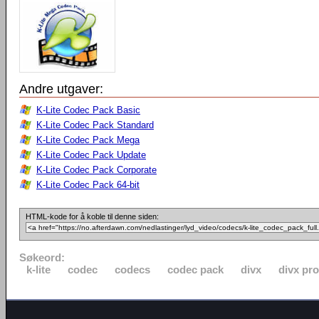
Andre utgaver:
K-Lite Codec Pack Basic
K-Lite Codec Pack Standard
K-Lite Codec Pack Mega
K-Lite Codec Pack Update
K-Lite Codec Pack Corporate
K-Lite Codec Pack 64-bit
HTML-kode for å koble til denne siden:
Søkeord:
k-lite
codec
codecs
codec pack
divx
divx pro