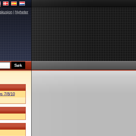
skusjon
|
Nyheter
s 7/8/10