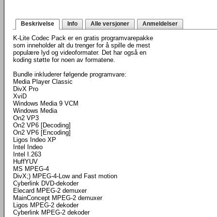
Beskrivelse
Info
Alle versjoner
Anmeldelser
K-Lite Codec Pack er en gratis programvarepakke
som inneholder alt du trenger for å spille de mest
populære lyd og videoformater. Det har også en
koding støtte for noen av formatene.
Bundle inkluderer følgende programvare:
Media Player Classic
DivX Pro
XviD
Windows Media 9 VCM
Windows Media
On2 VP3
On2 VP6 [Decoding]
On2 VP6 [Encoding]
Ligos Indeo XP
Intel Indeo
Intel I.263
HuffYUV
MS MPEG-4
DivX;) MPEG-4-Low and Fast motion
Cyberlink DVD-dekoder
Elecard MPEG-2 demuxer
MainConcept MPEG-2 demuxer
Ligos MPEG-2 dekoder
Cyberlink MPEG-2 dekoder