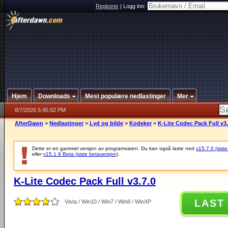
Registrer
|
Logg inn:
Hjem
Downloads
Mest populære nedlastinger
Mer
8/7/2026 5:45:02 PM
AfterDawn
>
Nedlastinger
>
Lyd og bilde
>
Kodeker
>
K-Lite Codec Pack Full v3.
Dette er en gammel versjon av programvaren. Du kan også laste ned
v15.7.0 (siste
eller
v15.1.9 Beta (siste betaversjon)
.
K-Lite Codec Pack Full v3.7.0
LAST
Vista / Win10 / Win7 / Win8 / WinXP