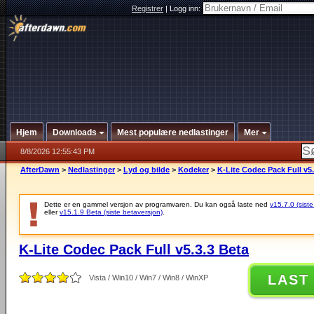
Registrer
|
Logg inn:
Hjem
Downloads
Mest populære nedlastinger
Mer
8/8/2026 12:55:43 PM
AfterDawn
>
Nedlastinger
>
Lyd og bilde
>
Kodeker
>
K-Lite Codec Pack Full v5.
Dette er en gammel versjon av programvaren. Du kan også laste ned
v15.7.0 (siste
eller
v15.1.9 Beta (siste betaversjon)
.
K-Lite Codec Pack Full v5.3.3 Beta
LAST
Vista / Win10 / Win7 / Win8 / WinXP