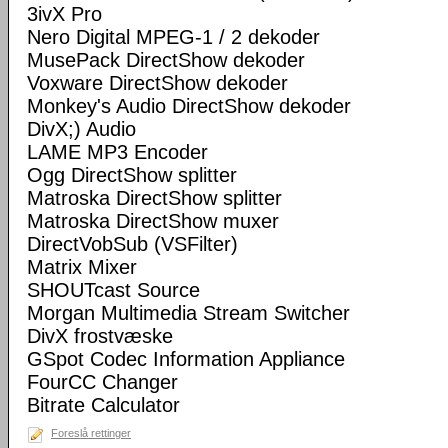
3ivX Pro
Nero Digital MPEG-1 / 2 dekoder
MusePack DirectShow dekoder
Voxware DirectShow dekoder
Monkey's Audio DirectShow dekoder
DivX;) Audio
LAME MP3 Encoder
Ogg DirectShow splitter
Matroska DirectShow splitter
Matroska DirectShow muxer
DirectVobSub (VSFilter)
Matrix Mixer
SHOUTcast Source
Morgan Multimedia Stream Switcher
DivX frostvæske
GSpot Codec Information Appliance
FourCC Changer
Bitrate Calculator
Foreslå rettinger