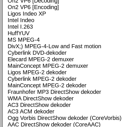
On2 VP6 [Decoding]
On2 VP6 [Encoding]
Ligos Indeo XP
Intel Indeo
Intel I.263
HuffYUV
MS MPEG-4
DivX;) MPEG-4-Low and Fast motion
Cyberlink DVD-dekoder
Elecard MPEG-2 demuxer
MainConcept MPEG-2 demuxer
Ligos MPEG-2 dekoder
Cyberlink MPEG-2 dekoder
MainConcept MPEG-2 dekoder
Fraunhofer MP3 DirectShow dekoder
WMA DirectShow dekoder
AC3 DirectShow dekoder
AC3 ACM dekoder
Ogg Vorbis DirectShow dekoder (CoreVorbis)
AAC DirectShow dekoder (CoreAAC)