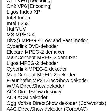
On2 VP6 [Decoding]
On2 VP6 [Encoding]
Ligos Indeo XP
Intel Indeo
Intel I.263
HuffYUV
MS MPEG-4
DivX;) MPEG-4-Low and Fast motion
Cyberlink DVD-dekoder
Elecard MPEG-2 demuxer
MainConcept MPEG-2 demuxer
Ligos MPEG-2 dekoder
Cyberlink MPEG-2 dekoder
MainConcept MPEG-2 dekoder
Fraunhofer MP3 DirectShow dekoder
WMA DirectShow dekoder
AC3 DirectShow dekoder
AC3 ACM dekoder
Ogg Vorbis DirectShow dekoder (CoreVorbis)
AAC DirectShow dekoder (CoreAAC)