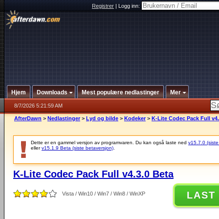
Registrer
|
Logg inn:
Hjem
Downloads
Mest populære nedlastinger
Mer
8/7/2026 5:21:59 AM
AfterDawn
>
Nedlastinger
>
Lyd og bilde
>
Kodeker
>
K-Lite Codec Pack Full v4.
Dette er en gammel versjon av programvaren. Du kan også laste ned
v15.7.0 (siste
eller
v15.1.9 Beta (siste betaversjon)
.
K-Lite Codec Pack Full v4.3.0 Beta
LAST
Vista / Win10 / Win7 / Win8 / WinXP