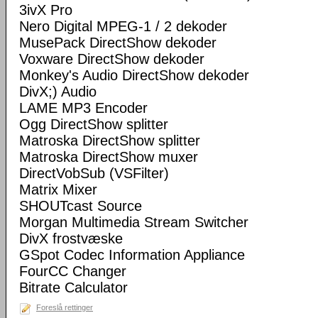
3ivX Pro
Nero Digital MPEG-1 / 2 dekoder
MusePack DirectShow dekoder
Voxware DirectShow dekoder
Monkey's Audio DirectShow dekoder
DivX;) Audio
LAME MP3 Encoder
Ogg DirectShow splitter
Matroska DirectShow splitter
Matroska DirectShow muxer
DirectVobSub (VSFilter)
Matrix Mixer
SHOUTcast Source
Morgan Multimedia Stream Switcher
DivX frostvæske
GSpot Codec Information Appliance
FourCC Changer
Bitrate Calculator
Foreslå rettinger