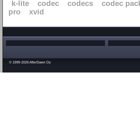
k-lite
codec
codecs
codec pac
pro
xvid
© 1999-2026 AfterDawn Oy