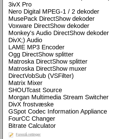
3ivX Pro
Nero Digital MPEG-1 / 2 dekoder
MusePack DirectShow dekoder
Voxware DirectShow dekoder
Monkey's Audio DirectShow dekoder
DivX;) Audio
LAME MP3 Encoder
Ogg DirectShow splitter
Matroska DirectShow splitter
Matroska DirectShow muxer
DirectVobSub (VSFilter)
Matrix Mixer
SHOUTcast Source
Morgan Multimedia Stream Switcher
DivX frostvæske
GSpot Codec Information Appliance
FourCC Changer
Bitrate Calculator
Foreslå rettinger