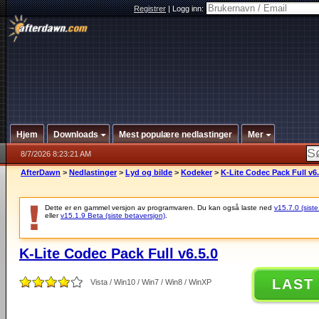
Registrer
|
Logg inn:
Hjem
Downloads
Mest populære nedlastinger
Mer
8/7/2026 8:23:21 AM
AfterDawn
>
Nedlastinger
>
Lyd og bilde
>
Kodeker
>
K-Lite Codec Pack Full v6.
Dette er en gammel versjon av programvaren. Du kan også laste ned
v15.7.0 (siste
eller
v15.1.9 Beta (siste betaversjon)
.
K-Lite Codec Pack Full v6.5.0
LAST
Vista / Win10 / Win7 / Win8 / WinXP