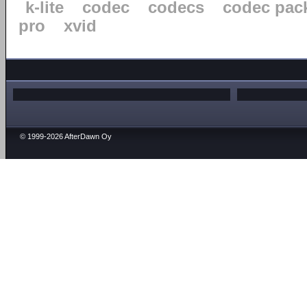
k-lite
codec
codecs
codec pac
pro
xvid
© 1999-2026 AfterDawn Oy