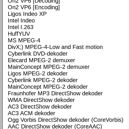
On2 VP6 [Decoding]
On2 VP6 [Encoding]
Ligos Indeo XP
Intel Indeo
Intel I.263
HuffYUV
MS MPEG-4
DivX;) MPEG-4-Low and Fast motion
Cyberlink DVD-dekoder
Elecard MPEG-2 demuxer
MainConcept MPEG-2 demuxer
Ligos MPEG-2 dekoder
Cyberlink MPEG-2 dekoder
MainConcept MPEG-2 dekoder
Fraunhofer MP3 DirectShow dekoder
WMA DirectShow dekoder
AC3 DirectShow dekoder
AC3 ACM dekoder
Ogg Vorbis DirectShow dekoder (CoreVorbis)
AAC DirectShow dekoder (CoreAAC)