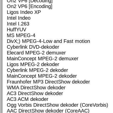
On2 VP6 [Decoding]
On2 VP6 [Encoding]
Ligos Indeo XP
Intel Indeo
Intel I.263
HuffYUV
MS MPEG-4
DivX;) MPEG-4-Low and Fast motion
Cyberlink DVD-dekoder
Elecard MPEG-2 demuxer
MainConcept MPEG-2 demuxer
Ligos MPEG-2 dekoder
Cyberlink MPEG-2 dekoder
MainConcept MPEG-2 dekoder
Fraunhofer MP3 DirectShow dekoder
WMA DirectShow dekoder
AC3 DirectShow dekoder
AC3 ACM dekoder
Ogg Vorbis DirectShow dekoder (CoreVorbis)
AAC DirectShow dekoder (CoreAAC)