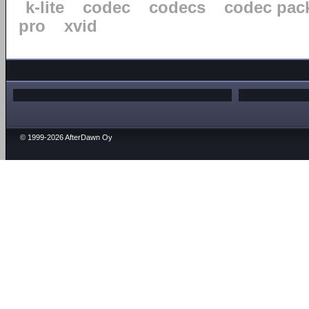
k-lite
codec
codecs
codec pac
pro
xvid
© 1999-2026 AfterDawn Oy