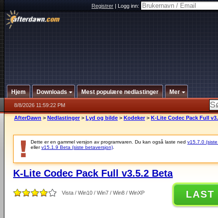
Registrer
|
Logg inn:
Hjem
Downloads
Mest populære nedlastinger
Mer
8/8/2026 11:59:22 PM
AfterDawn
>
Nedlastinger
>
Lyd og bilde
>
Kodeker
>
K-Lite Codec Pack Full v3.
Dette er en gammel versjon av programvaren. Du kan også laste ned
v15.7.0 (siste
eller
v15.1.9 Beta (siste betaversjon)
.
K-Lite Codec Pack Full v3.5.2 Beta
LAST
Vista / Win10 / Win7 / Win8 / WinXP