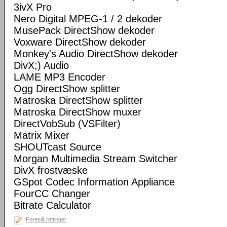
3ivX Pro
Nero Digital MPEG-1 / 2 dekoder
MusePack DirectShow dekoder
Voxware DirectShow dekoder
Monkey's Audio DirectShow dekoder
DivX;) Audio
LAME MP3 Encoder
Ogg DirectShow splitter
Matroska DirectShow splitter
Matroska DirectShow muxer
DirectVobSub (VSFilter)
Matrix Mixer
SHOUTcast Source
Morgan Multimedia Stream Switcher
DivX frostvæske
GSpot Codec Information Appliance
FourCC Changer
Bitrate Calculator
Foreslå rettinger