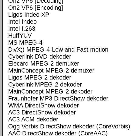
On2 VP6 [Decoding]
On2 VP6 [Encoding]
Ligos Indeo XP
Intel Indeo
Intel I.263
HuffYUV
MS MPEG-4
DivX;) MPEG-4-Low and Fast motion
Cyberlink DVD-dekoder
Elecard MPEG-2 demuxer
MainConcept MPEG-2 demuxer
Ligos MPEG-2 dekoder
Cyberlink MPEG-2 dekoder
MainConcept MPEG-2 dekoder
Fraunhofer MP3 DirectShow dekoder
WMA DirectShow dekoder
AC3 DirectShow dekoder
AC3 ACM dekoder
Ogg Vorbis DirectShow dekoder (CoreVorbis)
AAC DirectShow dekoder (CoreAAC)