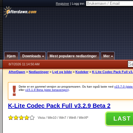
Registrer
|
Logg inn:
Hjem
Downloads
Mest populære nedlastinger
Mer
8/7/2026 11:14:50 AM
AfterDawn
>
Nedlastinger
>
Lyd og bilde
>
Kodeker
>
K-Lite Codec Pack Full v3.
Dette er en gammel versjon av programvaren. Du kan også laste ned
v15.7.0 (siste
eller
v15.1.9 Beta (siste betaversjon)
.
K-Lite Codec Pack Full v3.2.9 Beta 2
LAST
Vista / Win10 / Win7 / Win8 / WinXP