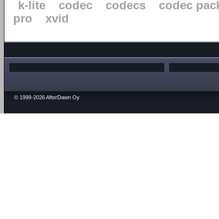
k-lite
codec
codecs
codec pac
pro
xvid
© 1999-2026 AfterDawn Oy