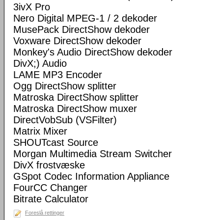
3ivX Pro
Nero Digital MPEG-1 / 2 dekoder
MusePack DirectShow dekoder
Voxware DirectShow dekoder
Monkey's Audio DirectShow dekoder
DivX;) Audio
LAME MP3 Encoder
Ogg DirectShow splitter
Matroska DirectShow splitter
Matroska DirectShow muxer
DirectVobSub (VSFilter)
Matrix Mixer
SHOUTcast Source
Morgan Multimedia Stream Switcher
DivX frostvæske
GSpot Codec Information Appliance
FourCC Changer
Bitrate Calculator
Foreslå rettinger