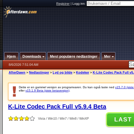
Registrer
|
Logg inn:
Hjem
Downloads
Mest populære nedlastinger
Mer
8/6/2026 7:51:04 AM
AfterDawn
>
Nedlastinger
>
Lyd og bilde
>
Kodeker
>
K-Lite Codec Pack Full v5.
Dette er en gammel versjon av programvaren. Du kan også laste ned
v15.7.0 (siste
eller
v15.1.9 Beta (siste betaversjon)
.
K-Lite Codec Pack Full v5.9.4 Beta
LAST
Vista / Win10 / Win7 / Win8 / WinXP