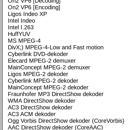
On2 VP6 [Decoding]
On2 VP6 [Encoding]
Ligos Indeo XP
Intel Indeo
Intel I.263
HuffYUV
MS MPEG-4
DivX;) MPEG-4-Low and Fast motion
Cyberlink DVD-dekoder
Elecard MPEG-2 demuxer
MainConcept MPEG-2 demuxer
Ligos MPEG-2 dekoder
Cyberlink MPEG-2 dekoder
MainConcept MPEG-2 dekoder
Fraunhofer MP3 DirectShow dekoder
WMA DirectShow dekoder
AC3 DirectShow dekoder
AC3 ACM dekoder
Ogg Vorbis DirectShow dekoder (CoreVorbis)
AAC DirectShow dekoder (CoreAAC)