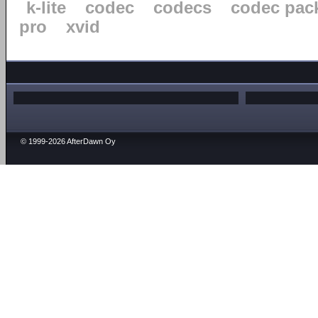
k-lite
codec
codecs
codec pac
pro
xvid
© 1999-2026 AfterDawn Oy