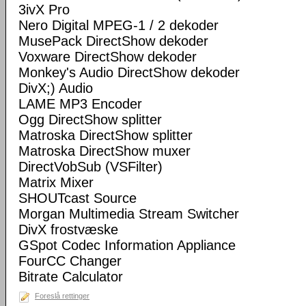
3ivX Pro
Nero Digital MPEG-1 / 2 dekoder
MusePack DirectShow dekoder
Voxware DirectShow dekoder
Monkey's Audio DirectShow dekoder
DivX;) Audio
LAME MP3 Encoder
Ogg DirectShow splitter
Matroska DirectShow splitter
Matroska DirectShow muxer
DirectVobSub (VSFilter)
Matrix Mixer
SHOUTcast Source
Morgan Multimedia Stream Switcher
DivX frostvæske
GSpot Codec Information Appliance
FourCC Changer
Bitrate Calculator
Foreslå rettinger