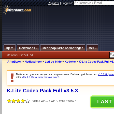
Registrer
|
Logg inn:
Hjem
Downloads
Mest populære nedlastinger
Mer
8/8/2026 6:23:24 PM
AfterDawn
>
Nedlastinger
>
Lyd og bilde
>
Kodeker
>
K-Lite Codec Pack Full v3.
Dette er en gammel versjon av programvaren. Du kan også laste ned
v15.7.0 (siste
eller
v15.1.9 Beta (siste betaversjon)
.
K-Lite Codec Pack Full v3.5.3
LAST
Vista / Win10 / Win7 / Win8 / WinXP