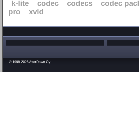
k-lite
codec
codecs
codec pac
pro
xvid
© 1999-2026 AfterDawn Oy