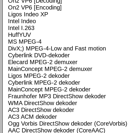
On2 VP6 [Decoding]
On2 VP6 [Encoding]
Ligos Indeo XP
Intel Indeo
Intel I.263
HuffYUV
MS MPEG-4
DivX;) MPEG-4-Low and Fast motion
Cyberlink DVD-dekoder
Elecard MPEG-2 demuxer
MainConcept MPEG-2 demuxer
Ligos MPEG-2 dekoder
Cyberlink MPEG-2 dekoder
MainConcept MPEG-2 dekoder
Fraunhofer MP3 DirectShow dekoder
WMA DirectShow dekoder
AC3 DirectShow dekoder
AC3 ACM dekoder
Ogg Vorbis DirectShow dekoder (CoreVorbis)
AAC DirectShow dekoder (CoreAAC)