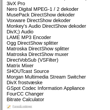
3ivX Pro
Nero Digital MPEG-1 / 2 dekoder
MusePack DirectShow dekoder
Voxware DirectShow dekoder
Monkey's Audio DirectShow dekoder
DivX;) Audio
LAME MP3 Encoder
Ogg DirectShow splitter
Matroska DirectShow splitter
Matroska DirectShow muxer
DirectVobSub (VSFilter)
Matrix Mixer
SHOUTcast Source
Morgan Multimedia Stream Switcher
DivX frostvæske
GSpot Codec Information Appliance
FourCC Changer
Bitrate Calculator
Foreslå rettinger