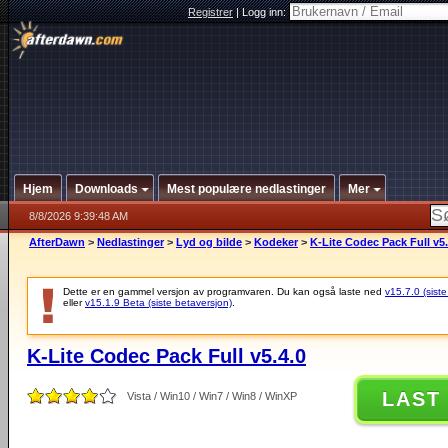
Registrer
|
Logg inn:
Hjem
Downloads
Mest populære nedlastinger
Mer
8/8/2026 9:39:48 AM
AfterDawn
>
Nedlastinger
>
Lyd og bilde
>
Kodeker
>
K-Lite Codec Pack Full v5.
Dette er en gammel versjon av programvaren. Du kan også laste ned
v15.7.0 (siste
eller
v15.1.9 Beta (siste betaversjon)
.
K-Lite Codec Pack Full v5.4.0
LAST
Vista / Win10 / Win7 / Win8 / WinXP