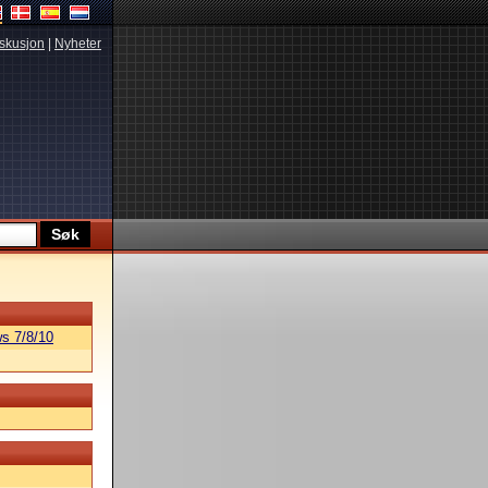
skusjon
|
Nyheter
s 7/8/10