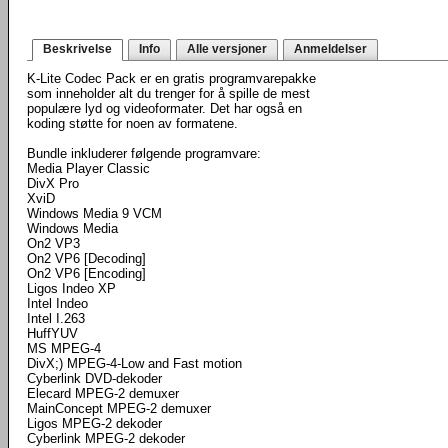
Beskrivelse
Info
Alle versjoner
Anmeldelser
K-Lite Codec Pack er en gratis programvarepakke
som inneholder alt du trenger for å spille de mest
populære lyd og videoformater. Det har også en
koding støtte for noen av formatene.
Bundle inkluderer følgende programvare:
Media Player Classic
DivX Pro
XviD
Windows Media 9 VCM
Windows Media
On2 VP3
On2 VP6 [Decoding]
On2 VP6 [Encoding]
Ligos Indeo XP
Intel Indeo
Intel I.263
HuffYUV
MS MPEG-4
DivX;) MPEG-4-Low and Fast motion
Cyberlink DVD-dekoder
Elecard MPEG-2 demuxer
MainConcept MPEG-2 demuxer
Ligos MPEG-2 dekoder
Cyberlink MPEG-2 dekoder