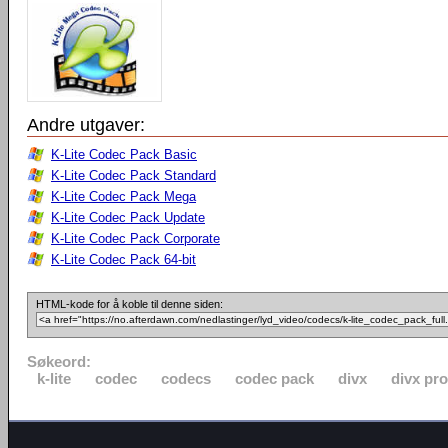
Andre utgaver:
K-Lite Codec Pack Basic
K-Lite Codec Pack Standard
K-Lite Codec Pack Mega
K-Lite Codec Pack Update
K-Lite Codec Pack Corporate
K-Lite Codec Pack 64-bit
HTML-kode for å koble til denne siden:
Søkeord:
k-lite
codec
codecs
codec pack
divx
divx pro