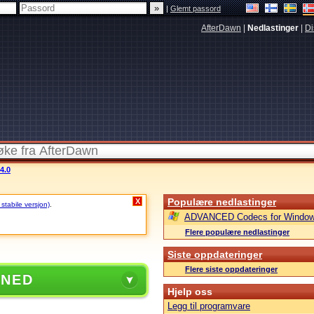
|
Glemt passord
AfterDawn
|
Nedlastinger
|
Di
4.0
Populære nedlastinger
X
 stabile versjon)
.
ADVANCED Codecs for Window
Flere populære nedlastinger
Siste oppdateringer
Flere siste oppdateringer
 NED
Hjelp oss
Legg til programvare