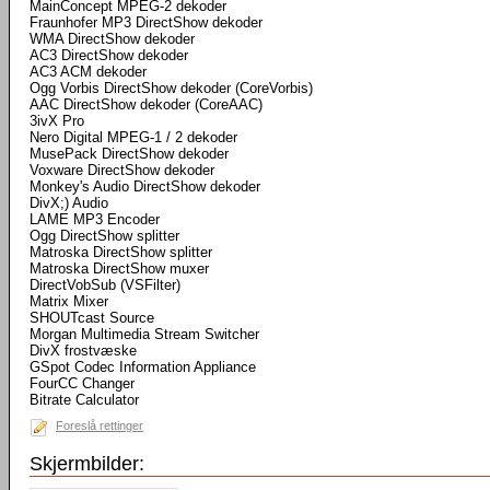
MainConcept MPEG-2 dekoder
Fraunhofer MP3 DirectShow dekoder
WMA DirectShow dekoder
AC3 DirectShow dekoder
AC3 ACM dekoder
Ogg Vorbis DirectShow dekoder (CoreVorbis)
AAC DirectShow dekoder (CoreAAC)
3ivX Pro
Nero Digital MPEG-1 / 2 dekoder
MusePack DirectShow dekoder
Voxware DirectShow dekoder
Monkey's Audio DirectShow dekoder
DivX;) Audio
LAME MP3 Encoder
Ogg DirectShow splitter
Matroska DirectShow splitter
Matroska DirectShow muxer
DirectVobSub (VSFilter)
Matrix Mixer
SHOUTcast Source
Morgan Multimedia Stream Switcher
DivX frostvæske
GSpot Codec Information Appliance
FourCC Changer
Bitrate Calculator
Foreslå rettinger
Skjermbilder: