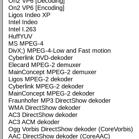
On2 VP6 [Decoding]
On2 VP6 [Encoding]
Ligos Indeo XP
Intel Indeo
Intel I.263
HuffYUV
MS MPEG-4
DivX;) MPEG-4-Low and Fast motion
Cyberlink DVD-dekoder
Elecard MPEG-2 demuxer
MainConcept MPEG-2 demuxer
Ligos MPEG-2 dekoder
Cyberlink MPEG-2 dekoder
MainConcept MPEG-2 dekoder
Fraunhofer MP3 DirectShow dekoder
WMA DirectShow dekoder
AC3 DirectShow dekoder
AC3 ACM dekoder
Ogg Vorbis DirectShow dekoder (CoreVorbis)
AAC DirectShow dekoder (CoreAAC)