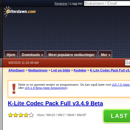
Registrer
|
Logg inn:
Hjem
Downloads
Mest populære nedlastinger
Mer
8/8/2026 11:26:48 AM
AfterDawn
>
Nedlastinger
>
Lyd og bilde
>
Kodeker
>
K-Lite Codec Pack Full v3.
Dette er en gammel versjon av programvaren. Du kan også laste ned
v15.7.0 (siste
eller
v15.1.9 Beta (siste betaversjon)
.
K-Lite Codec Pack Full v3.4.9 Beta
LAST
Vista / Win10 / Win7 / Win8 / WinXP