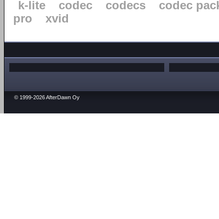
k-lite
codec
codecs
codec pac
pro
xvid
© 1999-2026 AfterDawn Oy