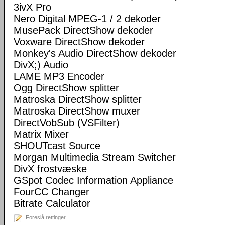
3ivX Pro
Nero Digital MPEG-1 / 2 dekoder
MusePack DirectShow dekoder
Voxware DirectShow dekoder
Monkey's Audio DirectShow dekoder
DivX;) Audio
LAME MP3 Encoder
Ogg DirectShow splitter
Matroska DirectShow splitter
Matroska DirectShow muxer
DirectVobSub (VSFilter)
Matrix Mixer
SHOUTcast Source
Morgan Multimedia Stream Switcher
DivX frostvæske
GSpot Codec Information Appliance
FourCC Changer
Bitrate Calculator
Foreslå rettinger