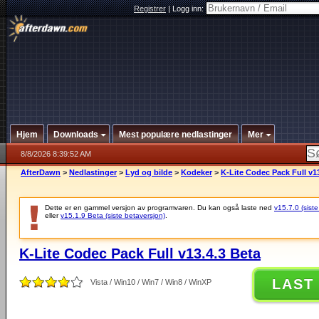
Registrer
|
Logg inn:
Hjem
Downloads
Mest populære nedlastinger
Mer
8/8/2026 8:39:52 AM
AfterDawn
>
Nedlastinger
>
Lyd og bilde
>
Kodeker
>
K-Lite Codec Pack Full v1
Dette er en gammel versjon av programvaren. Du kan også laste ned
v15.7.0 (siste
eller
v15.1.9 Beta (siste betaversjon)
.
K-Lite Codec Pack Full v13.4.3 Beta
LAST
Vista / Win10 / Win7 / Win8 / WinXP