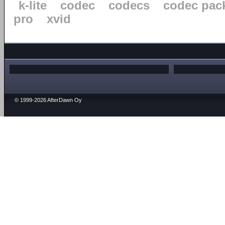
k-lite
codec
codecs
codec pac
pro
xvid
© 1999-2026 AfterDawn Oy