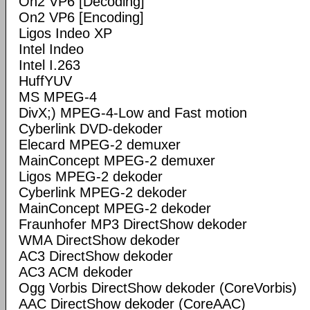
On2 VP6 [Decoding]
On2 VP6 [Encoding]
Ligos Indeo XP
Intel Indeo
Intel I.263
HuffYUV
MS MPEG-4
DivX;) MPEG-4-Low and Fast motion
Cyberlink DVD-dekoder
Elecard MPEG-2 demuxer
MainConcept MPEG-2 demuxer
Ligos MPEG-2 dekoder
Cyberlink MPEG-2 dekoder
MainConcept MPEG-2 dekoder
Fraunhofer MP3 DirectShow dekoder
WMA DirectShow dekoder
AC3 DirectShow dekoder
AC3 ACM dekoder
Ogg Vorbis DirectShow dekoder (CoreVorbis)
AAC DirectShow dekoder (CoreAAC)