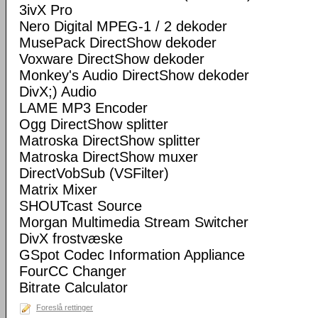
3ivX Pro
Nero Digital MPEG-1 / 2 dekoder
MusePack DirectShow dekoder
Voxware DirectShow dekoder
Monkey's Audio DirectShow dekoder
DivX;) Audio
LAME MP3 Encoder
Ogg DirectShow splitter
Matroska DirectShow splitter
Matroska DirectShow muxer
DirectVobSub (VSFilter)
Matrix Mixer
SHOUTcast Source
Morgan Multimedia Stream Switcher
DivX frostvæske
GSpot Codec Information Appliance
FourCC Changer
Bitrate Calculator
Foreslå rettinger