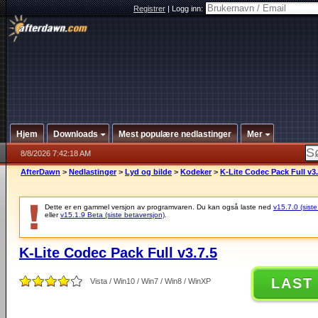
Registrer
|
Logg inn:
Hjem
Downloads
Mest populære nedlastinger
Mer
8/8/2026 7:42:18 AM
AfterDawn
>
Nedlastinger
>
Lyd og bilde
>
Kodeker
>
K-Lite Codec Pack Full v3.
Dette er en gammel versjon av programvaren. Du kan også laste ned
v15.7.0 (siste
eller
v15.1.9 Beta (siste betaversjon)
.
K-Lite Codec Pack Full v3.7.5
LAST
Vista / Win10 / Win7 / Win8 / WinXP