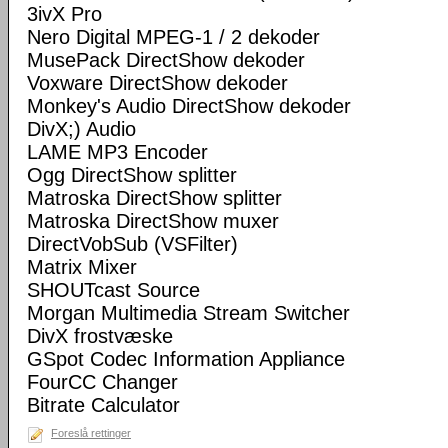
3ivX Pro
Nero Digital MPEG-1 / 2 dekoder
MusePack DirectShow dekoder
Voxware DirectShow dekoder
Monkey's Audio DirectShow dekoder
DivX;) Audio
LAME MP3 Encoder
Ogg DirectShow splitter
Matroska DirectShow splitter
Matroska DirectShow muxer
DirectVobSub (VSFilter)
Matrix Mixer
SHOUTcast Source
Morgan Multimedia Stream Switcher
DivX frostvæske
GSpot Codec Information Appliance
FourCC Changer
Bitrate Calculator
Foreslå rettinger