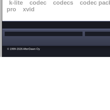
k-lite
codec
codecs
codec pac
pro
xvid
© 1999-2026 AfterDawn Oy