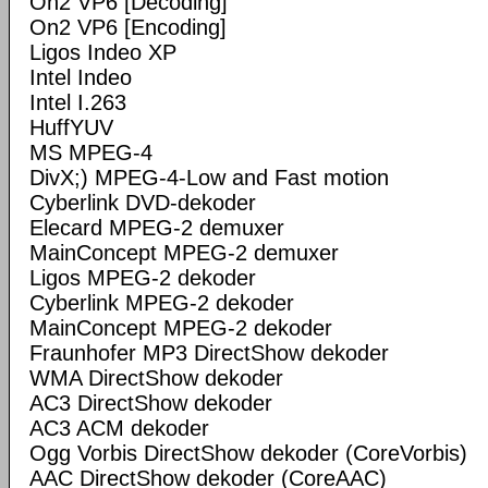
On2 VP6 [Decoding]
On2 VP6 [Encoding]
Ligos Indeo XP
Intel Indeo
Intel I.263
HuffYUV
MS MPEG-4
DivX;) MPEG-4-Low and Fast motion
Cyberlink DVD-dekoder
Elecard MPEG-2 demuxer
MainConcept MPEG-2 demuxer
Ligos MPEG-2 dekoder
Cyberlink MPEG-2 dekoder
MainConcept MPEG-2 dekoder
Fraunhofer MP3 DirectShow dekoder
WMA DirectShow dekoder
AC3 DirectShow dekoder
AC3 ACM dekoder
Ogg Vorbis DirectShow dekoder (CoreVorbis)
AAC DirectShow dekoder (CoreAAC)