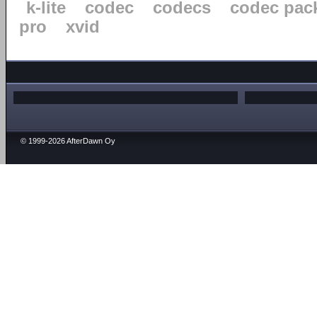
k-lite
codec
codecs
codec pac
pro
xvid
© 1999-2026 AfterDawn Oy