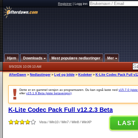
Registrer
|
Logg inn:
Hjem
Downloads
Mest populære nedlastinger
Mer
8/9/2026 10:09:10 AM
AfterDawn
>
Nedlastinger
>
Lyd og bilde
>
Kodeker
>
K-Lite Codec Pack Full v1
Dette er en gammel versjon av programvaren. Du kan også laste ned
v15.7.0 (siste
eller
v15.1.9 Beta (siste betaversjon)
.
K-Lite Codec Pack Full v12.2.3 Beta
LAST
Vista / Win10 / Win7 / Win8 / WinXP