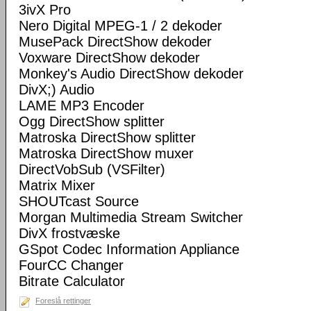
3ivX Pro
Nero Digital MPEG-1 / 2 dekoder
MusePack DirectShow dekoder
Voxware DirectShow dekoder
Monkey's Audio DirectShow dekoder
DivX;) Audio
LAME MP3 Encoder
Ogg DirectShow splitter
Matroska DirectShow splitter
Matroska DirectShow muxer
DirectVobSub (VSFilter)
Matrix Mixer
SHOUTcast Source
Morgan Multimedia Stream Switcher
DivX frostvæske
GSpot Codec Information Appliance
FourCC Changer
Bitrate Calculator
Foreslå rettinger