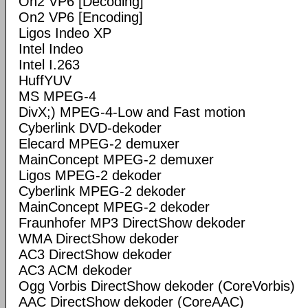
On2 VP6 [Decoding]
On2 VP6 [Encoding]
Ligos Indeo XP
Intel Indeo
Intel I.263
HuffYUV
MS MPEG-4
DivX;) MPEG-4-Low and Fast motion
Cyberlink DVD-dekoder
Elecard MPEG-2 demuxer
MainConcept MPEG-2 demuxer
Ligos MPEG-2 dekoder
Cyberlink MPEG-2 dekoder
MainConcept MPEG-2 dekoder
Fraunhofer MP3 DirectShow dekoder
WMA DirectShow dekoder
AC3 DirectShow dekoder
AC3 ACM dekoder
Ogg Vorbis DirectShow dekoder (CoreVorbis)
AAC DirectShow dekoder (CoreAAC)