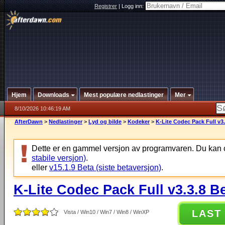
Registrer
|
Logg inn:
Hjem
Downloads
Mest populære nedlastinger
Mer
8/10/2026 10:46:19 AM
AfterDawn
>
Nedlastinger
>
Lyd og bilde
>
Kodeker
>
K-Lite Codec Pack Full v3.
Dette er en gammel versjon av programvaren. Du kan 
stabile versjon)
.
eller
v15.1.9 Beta (siste betaversjon)
.
K-Lite Codec Pack Full v3.3.8 B
LAST
Vista / Win10 / Win7 / Win8 / WinXP