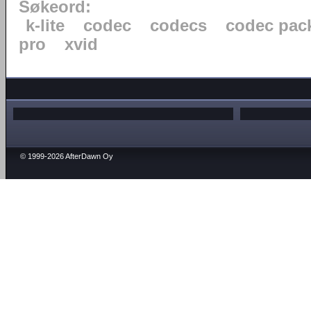
Søkeord:
k-lite
codec
codecs
codec pac
pro
xvid
© 1999-2026 AfterDawn Oy