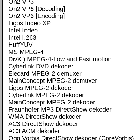
On2 VP3
On2 VP6 [Decoding]
On2 VP6 [Encoding]
Ligos Indeo XP
Intel Indeo
Intel I.263
HuffYUV
MS MPEG-4
DivX;) MPEG-4-Low and Fast motion
Cyberlink DVD-dekoder
Elecard MPEG-2 demuxer
MainConcept MPEG-2 demuxer
Ligos MPEG-2 dekoder
Cyberlink MPEG-2 dekoder
MainConcept MPEG-2 dekoder
Fraunhofer MP3 DirectShow dekoder
WMA DirectShow dekoder
AC3 DirectShow dekoder
AC3 ACM dekoder
Ogg Vorbis DirectShow dekoder (CoreVorbis)