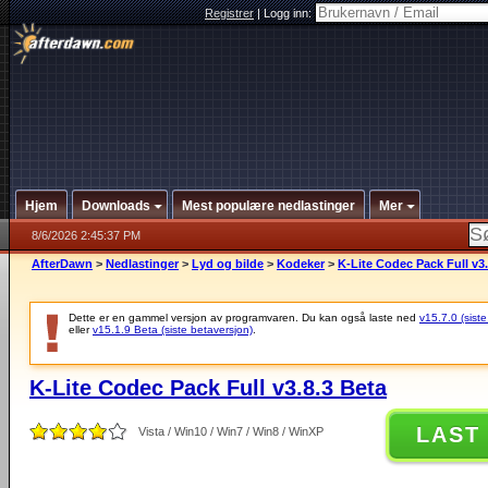
Registrer
|
Logg inn:
Hjem
Downloads
Mest populære nedlastinger
Mer
8/6/2026 2:45:37 PM
AfterDawn
>
Nedlastinger
>
Lyd og bilde
>
Kodeker
>
K-Lite Codec Pack Full v3.
Dette er en gammel versjon av programvaren. Du kan også laste ned
v15.7.0 (siste
eller
v15.1.9 Beta (siste betaversjon)
.
K-Lite Codec Pack Full v3.8.3 Beta
LAST
Vista / Win10 / Win7 / Win8 / WinXP