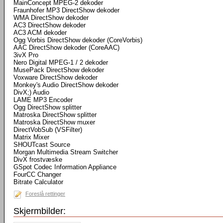
MainConcept MPEG-2 dekoder
Fraunhofer MP3 DirectShow dekoder
WMA DirectShow dekoder
AC3 DirectShow dekoder
AC3 ACM dekoder
Ogg Vorbis DirectShow dekoder (CoreVorbis)
AAC DirectShow dekoder (CoreAAC)
3ivX Pro
Nero Digital MPEG-1 / 2 dekoder
MusePack DirectShow dekoder
Voxware DirectShow dekoder
Monkey's Audio DirectShow dekoder
DivX;) Audio
LAME MP3 Encoder
Ogg DirectShow splitter
Matroska DirectShow splitter
Matroska DirectShow muxer
DirectVobSub (VSFilter)
Matrix Mixer
SHOUTcast Source
Morgan Multimedia Stream Switcher
DivX frostvæske
GSpot Codec Information Appliance
FourCC Changer
Bitrate Calculator
Foreslå rettinger
Skjermbilder: