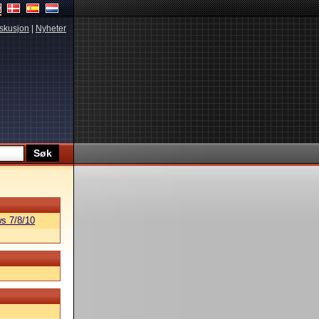
skusjon
|
Nyheter
s 7/8/10