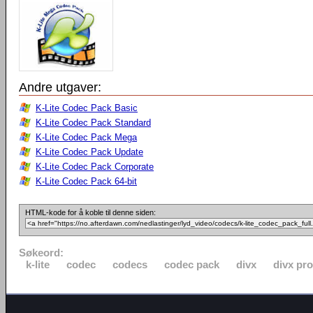
Andre utgaver:
K-Lite Codec Pack Basic
K-Lite Codec Pack Standard
K-Lite Codec Pack Mega
K-Lite Codec Pack Update
K-Lite Codec Pack Corporate
K-Lite Codec Pack 64-bit
HTML-kode for å koble til denne siden:
Søkeord:
k-lite
codec
codecs
codec pack
divx
divx pro