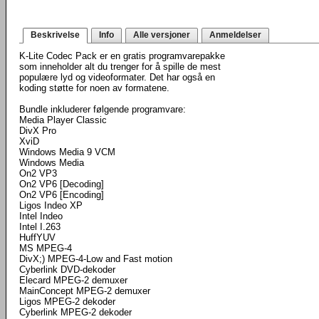
Beskrivelse
Info
Alle versjoner
Anmeldelser
K-Lite Codec Pack er en gratis programvarepakke
som inneholder alt du trenger for å spille de mest
populære lyd og videoformater. Det har også en
koding støtte for noen av formatene.
Bundle inkluderer følgende programvare:
Media Player Classic
DivX Pro
XviD
Windows Media 9 VCM
Windows Media
On2 VP3
On2 VP6 [Decoding]
On2 VP6 [Encoding]
Ligos Indeo XP
Intel Indeo
Intel I.263
HuffYUV
MS MPEG-4
DivX;) MPEG-4-Low and Fast motion
Cyberlink DVD-dekoder
Elecard MPEG-2 demuxer
MainConcept MPEG-2 demuxer
Ligos MPEG-2 dekoder
Cyberlink MPEG-2 dekoder