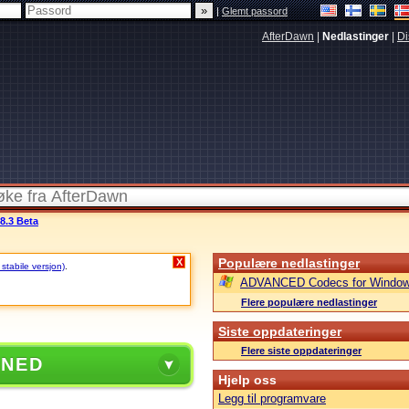
|
Glemt passord
AfterDawn
|
Nedlastinger
|
Di
8.3 Beta
Populære nedlastinger
X
 stabile versjon)
.
ADVANCED Codecs for Window
Flere populære nedlastinger
Siste oppdateringer
Flere siste oppdateringer
 NED
Hjelp oss
Legg til programvare