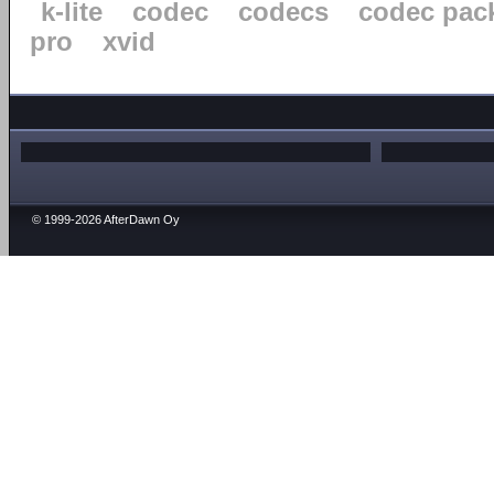
k-lite
codec
codecs
codec pac
pro
xvid
© 1999-2026 AfterDawn Oy