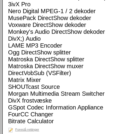
3ivX Pro
Nero Digital MPEG-1 / 2 dekoder
MusePack DirectShow dekoder
Voxware DirectShow dekoder
Monkey's Audio DirectShow dekoder
DivX;) Audio
LAME MP3 Encoder
Ogg DirectShow splitter
Matroska DirectShow splitter
Matroska DirectShow muxer
DirectVobSub (VSFilter)
Matrix Mixer
SHOUTcast Source
Morgan Multimedia Stream Switcher
DivX frostvæske
GSpot Codec Information Appliance
FourCC Changer
Bitrate Calculator
Foreslå rettinger