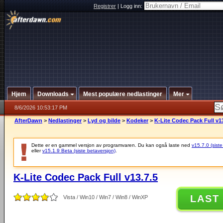
Registrer
|
Logg inn:
Hjem
Downloads
Mest populære nedlastinger
Mer
8/6/2026 10:53:17 PM
AfterDawn
>
Nedlastinger
>
Lyd og bilde
>
Kodeker
>
K-Lite Codec Pack Full v13
Dette er en gammel versjon av programvaren. Du kan også laste ned
v15.7.0 (siste
eller
v15.1.9 Beta (siste betaversjon)
.
K-Lite Codec Pack Full v13.7.5
LAST
Vista / Win10 / Win7 / Win8 / WinXP