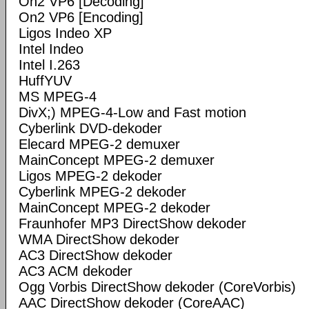
On2 VP6 [Decoding]
On2 VP6 [Encoding]
Ligos Indeo XP
Intel Indeo
Intel I.263
HuffYUV
MS MPEG-4
DivX;) MPEG-4-Low and Fast motion
Cyberlink DVD-dekoder
Elecard MPEG-2 demuxer
MainConcept MPEG-2 demuxer
Ligos MPEG-2 dekoder
Cyberlink MPEG-2 dekoder
MainConcept MPEG-2 dekoder
Fraunhofer MP3 DirectShow dekoder
WMA DirectShow dekoder
AC3 DirectShow dekoder
AC3 ACM dekoder
Ogg Vorbis DirectShow dekoder (CoreVorbis)
AAC DirectShow dekoder (CoreAAC)