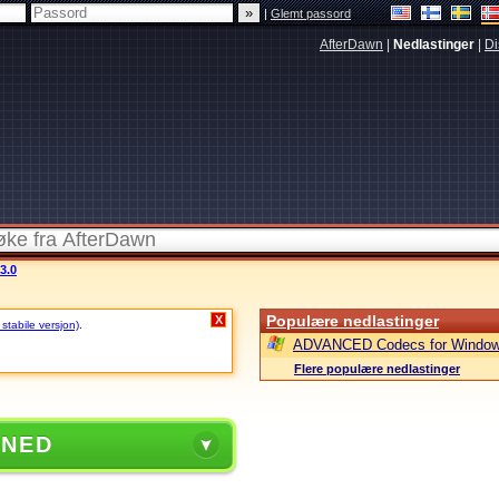
|
Glemt passord
AfterDawn
|
Nedlastinger
|
Di
3.0
Populære nedlastinger
X
 stabile versjon)
.
ADVANCED Codecs for Window
Flere populære nedlastinger
 NED