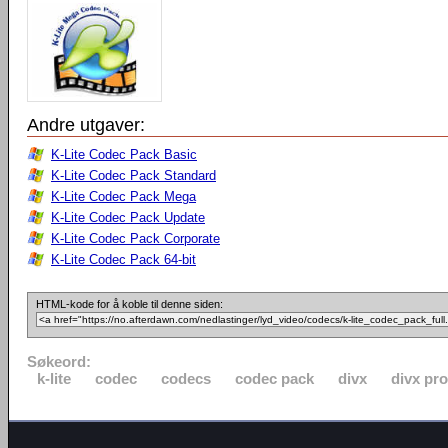
Andre utgaver:
K-Lite Codec Pack Basic
K-Lite Codec Pack Standard
K-Lite Codec Pack Mega
K-Lite Codec Pack Update
K-Lite Codec Pack Corporate
K-Lite Codec Pack 64-bit
HTML-kode for å koble til denne siden:
Søkeord:
k-lite
codec
codecs
codec pack
divx
divx pro