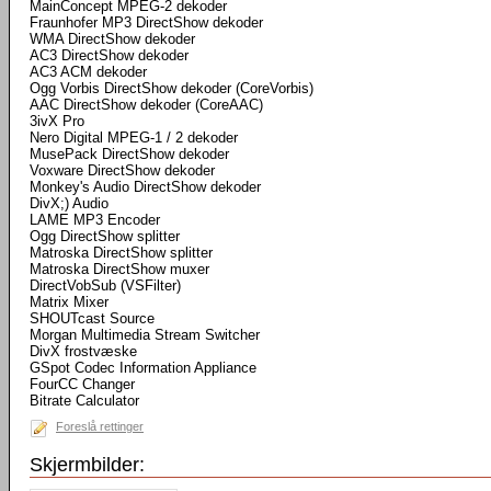
MainConcept MPEG-2 dekoder
Fraunhofer MP3 DirectShow dekoder
WMA DirectShow dekoder
AC3 DirectShow dekoder
AC3 ACM dekoder
Ogg Vorbis DirectShow dekoder (CoreVorbis)
AAC DirectShow dekoder (CoreAAC)
3ivX Pro
Nero Digital MPEG-1 / 2 dekoder
MusePack DirectShow dekoder
Voxware DirectShow dekoder
Monkey's Audio DirectShow dekoder
DivX;) Audio
LAME MP3 Encoder
Ogg DirectShow splitter
Matroska DirectShow splitter
Matroska DirectShow muxer
DirectVobSub (VSFilter)
Matrix Mixer
SHOUTcast Source
Morgan Multimedia Stream Switcher
DivX frostvæske
GSpot Codec Information Appliance
FourCC Changer
Bitrate Calculator
Foreslå rettinger
Skjermbilder: