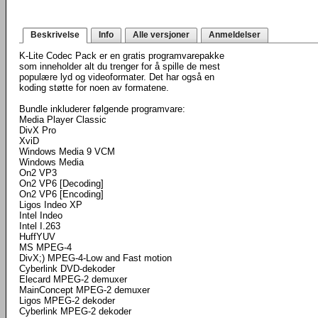
Beskrivelse
Info
Alle versjoner
Anmeldelser
K-Lite Codec Pack er en gratis programvarepakke
som inneholder alt du trenger for å spille de mest
populære lyd og videoformater. Det har også en
koding støtte for noen av formatene.
Bundle inkluderer følgende programvare:
Media Player Classic
DivX Pro
XviD
Windows Media 9 VCM
Windows Media
On2 VP3
On2 VP6 [Decoding]
On2 VP6 [Encoding]
Ligos Indeo XP
Intel Indeo
Intel I.263
HuffYUV
MS MPEG-4
DivX;) MPEG-4-Low and Fast motion
Cyberlink DVD-dekoder
Elecard MPEG-2 demuxer
MainConcept MPEG-2 demuxer
Ligos MPEG-2 dekoder
Cyberlink MPEG-2 dekoder