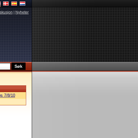
skusjon
|
Nyheter
s 7/8/10