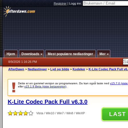
Registrer
|
Logg inn:
Hjem
Downloads
Mest populære nedlastinger
Mer
8/9/2026 1:16:26 PM
AfterDawn
>
Nedlastinger
>
Lyd og bilde
>
Kodeker
>
K-Lite Codec Pack Full v6.
Dette er en gammel versjon av programvaren. Du kan også laste ned
v15.7.0 (siste
eller
v15.1.9 Beta (siste betaversjon)
.
K-Lite Codec Pack Full v6.3.0
LAST
Vista / Win10 / Win7 / Win8 / WinXP