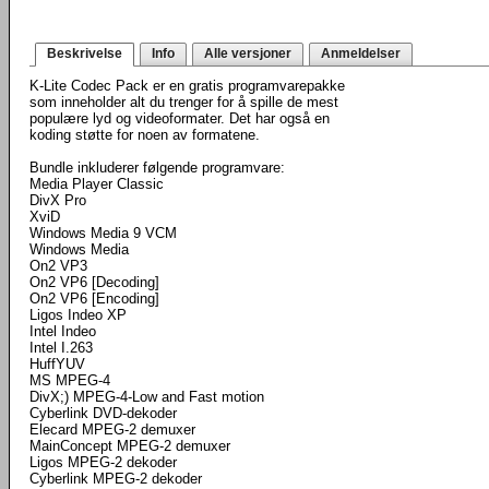
Beskrivelse
Info
Alle versjoner
Anmeldelser
K-Lite Codec Pack er en gratis programvarepakke
som inneholder alt du trenger for å spille de mest
populære lyd og videoformater. Det har også en
koding støtte for noen av formatene.
Bundle inkluderer følgende programvare:
Media Player Classic
DivX Pro
XviD
Windows Media 9 VCM
Windows Media
On2 VP3
On2 VP6 [Decoding]
On2 VP6 [Encoding]
Ligos Indeo XP
Intel Indeo
Intel I.263
HuffYUV
MS MPEG-4
DivX;) MPEG-4-Low and Fast motion
Cyberlink DVD-dekoder
Elecard MPEG-2 demuxer
MainConcept MPEG-2 demuxer
Ligos MPEG-2 dekoder
Cyberlink MPEG-2 dekoder