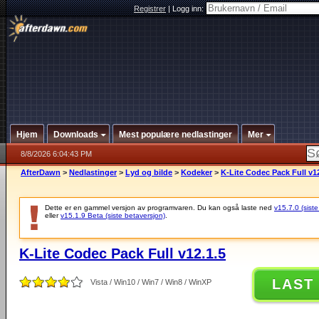
Registrer
|
Logg inn:
Hjem
Downloads
Mest populære nedlastinger
Mer
8/8/2026 6:04:43 PM
AfterDawn
>
Nedlastinger
>
Lyd og bilde
>
Kodeker
>
K-Lite Codec Pack Full v12
Dette er en gammel versjon av programvaren. Du kan også laste ned
v15.7.0 (siste
eller
v15.1.9 Beta (siste betaversjon)
.
K-Lite Codec Pack Full v12.1.5
LAST
Vista / Win10 / Win7 / Win8 / WinXP