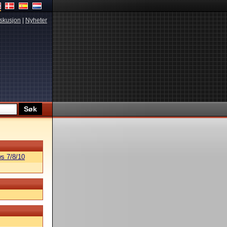
skusjon
|
Nyheter
s 7/8/10