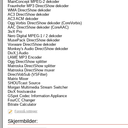
MainConcept MPEG-2 dekoder
Fraunhofer MP3 DirectShow dekoder
WMA DirectShow dekoder
AC3 DirectShow dekoder
AC3 ACM dekoder
Ogg Vorbis DirectShow dekoder (CoreVorbis)
AAC DirectShow dekoder (CoreAAC)
3ivX Pro
Nero Digital MPEG-1 / 2 dekoder
MusePack DirectShow dekoder
Voxware DirectShow dekoder
Monkey's Audio DirectShow dekoder
DivX;) Audio
LAME MP3 Encoder
Ogg DirectShow splitter
Matroska DirectShow splitter
Matroska DirectShow muxer
DirectVobSub (VSFilter)
Matrix Mixer
SHOUTcast Source
Morgan Multimedia Stream Switcher
DivX frostvæske
GSpot Codec Information Appliance
FourCC Changer
Bitrate Calculator
Foreslå rettinger
Skjermbilder: