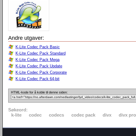
Andre utgaver:
K-Lite Codec Pack Basic
K-Lite Codec Pack Standard
K-Lite Codec Pack Mega
K-Lite Codec Pack Update
K-Lite Codec Pack Corporate
K-Lite Codec Pack 64-bit
HTML-kode for å koble til denne siden:
Søkeord:
k-lite
codec
codecs
codec pack
divx
divx pro