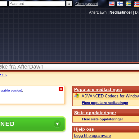
|
Glemt passord
AfterDawn
|
Nedlastinger
|
Di
.1.5
Populære nedlastinger
X
 stabile versjon)
.
ADVANCED Codecs for Window
Flere populære nedlastinger
Siste oppdateringer
Flere siste oppdateringer
 NED
Hjelp oss
Legg til programvare