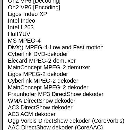
On2 VP6 [Decoding]
On2 VP6 [Encoding]
Ligos Indeo XP
Intel Indeo
Intel I.263
HuffYUV
MS MPEG-4
DivX;) MPEG-4-Low and Fast motion
Cyberlink DVD-dekoder
Elecard MPEG-2 demuxer
MainConcept MPEG-2 demuxer
Ligos MPEG-2 dekoder
Cyberlink MPEG-2 dekoder
MainConcept MPEG-2 dekoder
Fraunhofer MP3 DirectShow dekoder
WMA DirectShow dekoder
AC3 DirectShow dekoder
AC3 ACM dekoder
Ogg Vorbis DirectShow dekoder (CoreVorbis)
AAC DirectShow dekoder (CoreAAC)