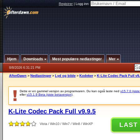
Registrer
|
Logg inn:
Hjem
Downloads
Mest populære nedlastinger
Mer
8/8/2026 6:31:21 PM
AfterDawn
>
Nedlastinger
>
Lyd og bilde
>
Kodeker
>
K-Lite Codec Pack Full v9.
Dette er en gammel versjon av programvaren. Du kan også laste ned
v15.7.0 (siste
eller
v15.1.9 Beta (siste betaversjon)
.
K-Lite Codec Pack Full v9.9.5
LAST
Vista / Win10 / Win7 / Win8 / WinXP