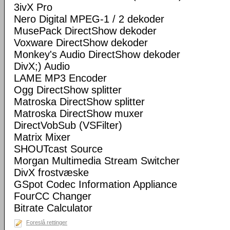
3ivX Pro
Nero Digital MPEG-1 / 2 dekoder
MusePack DirectShow dekoder
Voxware DirectShow dekoder
Monkey's Audio DirectShow dekoder
DivX;) Audio
LAME MP3 Encoder
Ogg DirectShow splitter
Matroska DirectShow splitter
Matroska DirectShow muxer
DirectVobSub (VSFilter)
Matrix Mixer
SHOUTcast Source
Morgan Multimedia Stream Switcher
DivX frostvæske
GSpot Codec Information Appliance
FourCC Changer
Bitrate Calculator
Foreslå rettinger