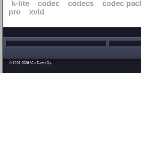
k-lite
codec
codecs
codec pac
pro
xvid
© 1999-2026 AfterDawn Oy