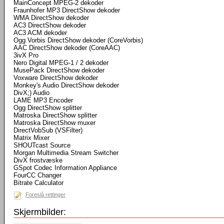
MainConcept MPEG-2 dekoder
Fraunhofer MP3 DirectShow dekoder
WMA DirectShow dekoder
AC3 DirectShow dekoder
AC3 ACM dekoder
Ogg Vorbis DirectShow dekoder (CoreVorbis)
AAC DirectShow dekoder (CoreAAC)
3ivX Pro
Nero Digital MPEG-1 / 2 dekoder
MusePack DirectShow dekoder
Voxware DirectShow dekoder
Monkey's Audio DirectShow dekoder
DivX;) Audio
LAME MP3 Encoder
Ogg DirectShow splitter
Matroska DirectShow splitter
Matroska DirectShow muxer
DirectVobSub (VSFilter)
Matrix Mixer
SHOUTcast Source
Morgan Multimedia Stream Switcher
DivX frostvæske
GSpot Codec Information Appliance
FourCC Changer
Bitrate Calculator
Foreslå rettinger
Skjermbilder: