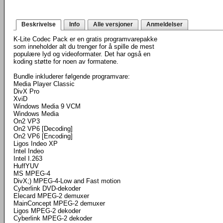
Beskrivelse
Info
Alle versjoner
Anmeldelser
K-Lite Codec Pack er en gratis programvarepakke
som inneholder alt du trenger for å spille de mest
populære lyd og videoformater. Det har også en
koding støtte for noen av formatene.
Bundle inkluderer følgende programvare:
Media Player Classic
DivX Pro
XviD
Windows Media 9 VCM
Windows Media
On2 VP3
On2 VP6 [Decoding]
On2 VP6 [Encoding]
Ligos Indeo XP
Intel Indeo
Intel I.263
HuffYUV
MS MPEG-4
DivX;) MPEG-4-Low and Fast motion
Cyberlink DVD-dekoder
Elecard MPEG-2 demuxer
MainConcept MPEG-2 demuxer
Ligos MPEG-2 dekoder
Cyberlink MPEG-2 dekoder