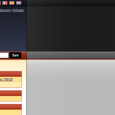
skusjon
|
Nyheter
s 7/8/10