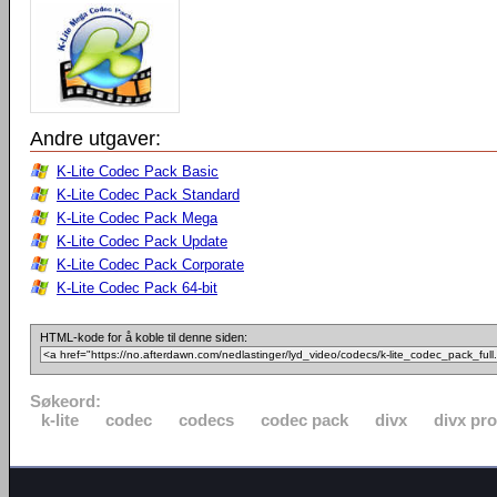
Andre utgaver:
K-Lite Codec Pack Basic
K-Lite Codec Pack Standard
K-Lite Codec Pack Mega
K-Lite Codec Pack Update
K-Lite Codec Pack Corporate
K-Lite Codec Pack 64-bit
HTML-kode for å koble til denne siden:
Søkeord:
k-lite
codec
codecs
codec pack
divx
divx pro