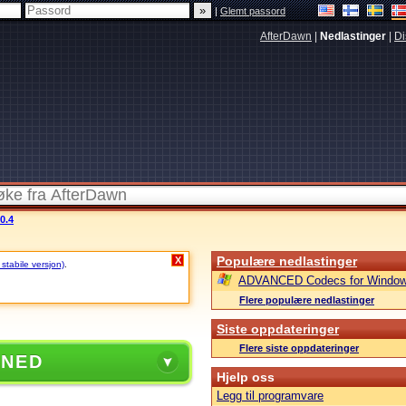
|
Glemt passord
AfterDawn
|
Nedlastinger
|
Di
0.4
Populære nedlastinger
X
 stabile versjon)
.
ADVANCED Codecs for Window
Flere populære nedlastinger
Siste oppdateringer
Flere siste oppdateringer
 NED
Hjelp oss
Legg til programvare