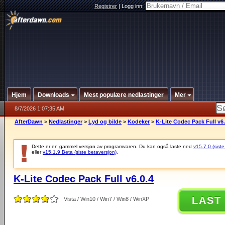
Registrer
|
Logg inn:
Hjem
Downloads
Mest populære nedlastinger
Mer
8/7/2026 1:07:35 AM
AfterDawn
>
Nedlastinger
>
Lyd og bilde
>
Kodeker
>
K-Lite Codec Pack Full v6.
Dette er en gammel versjon av programvaren. Du kan også laste ned
v15.7.0 (siste
eller
v15.1.9 Beta (siste betaversjon)
.
K-Lite Codec Pack Full v6.0.4
LAST
Vista / Win10 / Win7 / Win8 / WinXP