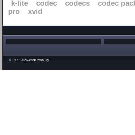
k-lite
codec
codecs
codec pac
pro
xvid
© 1999-2026 AfterDawn Oy