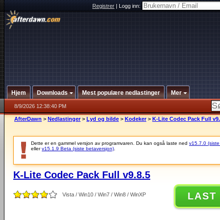
Registrer
|
Logg inn:
Hjem
Downloads
Mest populære nedlastinger
Mer
8/9/2026 12:38:40 PM
AfterDawn
>
Nedlastinger
>
Lyd og bilde
>
Kodeker
>
K-Lite Codec Pack Full v9.
Dette er en gammel versjon av programvaren. Du kan også laste ned
v15.7.0 (siste
eller
v15.1.9 Beta (siste betaversjon)
.
K-Lite Codec Pack Full v9.8.5
LAST
Vista / Win10 / Win7 / Win8 / WinXP