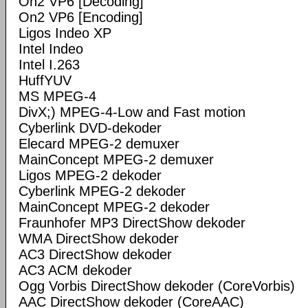
On2 VP6 [Decoding]
On2 VP6 [Encoding]
Ligos Indeo XP
Intel Indeo
Intel I.263
HuffYUV
MS MPEG-4
DivX;) MPEG-4-Low and Fast motion
Cyberlink DVD-dekoder
Elecard MPEG-2 demuxer
MainConcept MPEG-2 demuxer
Ligos MPEG-2 dekoder
Cyberlink MPEG-2 dekoder
MainConcept MPEG-2 dekoder
Fraunhofer MP3 DirectShow dekoder
WMA DirectShow dekoder
AC3 DirectShow dekoder
AC3 ACM dekoder
Ogg Vorbis DirectShow dekoder (CoreVorbis)
AAC DirectShow dekoder (CoreAAC)