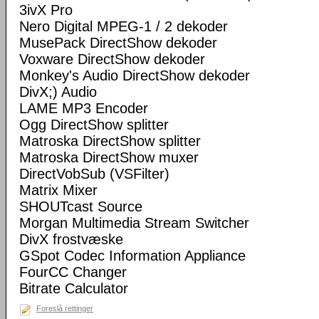
3ivX Pro
Nero Digital MPEG-1 / 2 dekoder
MusePack DirectShow dekoder
Voxware DirectShow dekoder
Monkey's Audio DirectShow dekoder
DivX;) Audio
LAME MP3 Encoder
Ogg DirectShow splitter
Matroska DirectShow splitter
Matroska DirectShow muxer
DirectVobSub (VSFilter)
Matrix Mixer
SHOUTcast Source
Morgan Multimedia Stream Switcher
DivX frostvæske
GSpot Codec Information Appliance
FourCC Changer
Bitrate Calculator
Foreslå rettinger