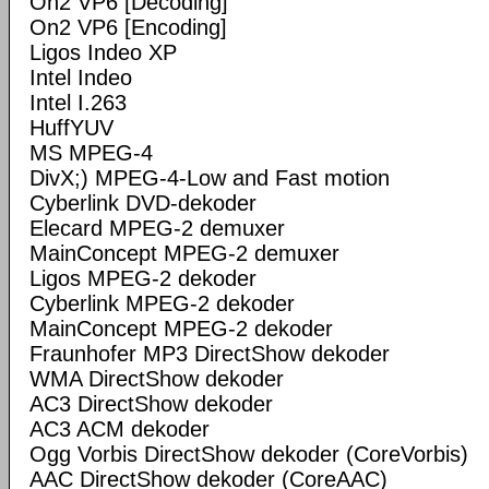
On2 VP6 [Decoding]
On2 VP6 [Encoding]
Ligos Indeo XP
Intel Indeo
Intel I.263
HuffYUV
MS MPEG-4
DivX;) MPEG-4-Low and Fast motion
Cyberlink DVD-dekoder
Elecard MPEG-2 demuxer
MainConcept MPEG-2 demuxer
Ligos MPEG-2 dekoder
Cyberlink MPEG-2 dekoder
MainConcept MPEG-2 dekoder
Fraunhofer MP3 DirectShow dekoder
WMA DirectShow dekoder
AC3 DirectShow dekoder
AC3 ACM dekoder
Ogg Vorbis DirectShow dekoder (CoreVorbis)
AAC DirectShow dekoder (CoreAAC)