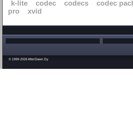
k-lite
codec
codecs
codec pac
pro
xvid
© 1999-2026 AfterDawn Oy