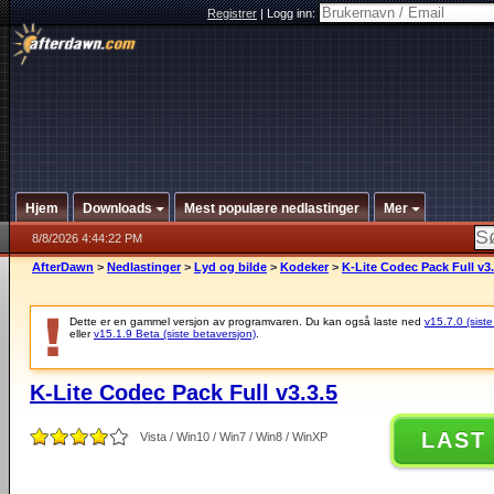
Registrer
|
Logg inn:
Hjem
Downloads
Mest populære nedlastinger
Mer
8/8/2026 4:44:22 PM
AfterDawn
>
Nedlastinger
>
Lyd og bilde
>
Kodeker
>
K-Lite Codec Pack Full v3.
Dette er en gammel versjon av programvaren. Du kan også laste ned
v15.7.0 (siste
eller
v15.1.9 Beta (siste betaversjon)
.
K-Lite Codec Pack Full v3.3.5
LAST
Vista / Win10 / Win7 / Win8 / WinXP