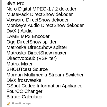
3ivX Pro
Nero Digital MPEG-1 / 2 dekoder
MusePack DirectShow dekoder
Voxware DirectShow dekoder
Monkey's Audio DirectShow dekoder
DivX;) Audio
LAME MP3 Encoder
Ogg DirectShow splitter
Matroska DirectShow splitter
Matroska DirectShow muxer
DirectVobSub (VSFilter)
Matrix Mixer
SHOUTcast Source
Morgan Multimedia Stream Switcher
DivX frostvæske
GSpot Codec Information Appliance
FourCC Changer
Bitrate Calculator
Foreslå rettinger