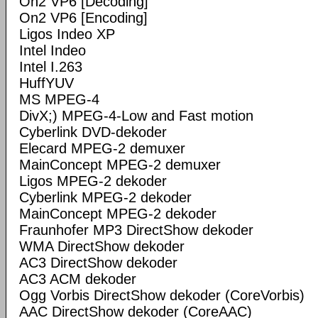
On2 VP6 [Decoding]
On2 VP6 [Encoding]
Ligos Indeo XP
Intel Indeo
Intel I.263
HuffYUV
MS MPEG-4
DivX;) MPEG-4-Low and Fast motion
Cyberlink DVD-dekoder
Elecard MPEG-2 demuxer
MainConcept MPEG-2 demuxer
Ligos MPEG-2 dekoder
Cyberlink MPEG-2 dekoder
MainConcept MPEG-2 dekoder
Fraunhofer MP3 DirectShow dekoder
WMA DirectShow dekoder
AC3 DirectShow dekoder
AC3 ACM dekoder
Ogg Vorbis DirectShow dekoder (CoreVorbis)
AAC DirectShow dekoder (CoreAAC)