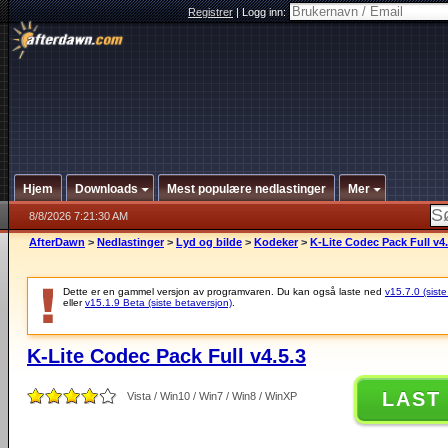
Registrer
|
Logg inn:
Hjem
Downloads
Mest populære nedlastinger
Mer
8/8/2026 7:21:30 AM
AfterDawn
>
Nedlastinger
>
Lyd og bilde
>
Kodeker
>
K-Lite Codec Pack Full v4.
Dette er en gammel versjon av programvaren. Du kan også laste ned
v15.7.0 (siste
eller
v15.1.9 Beta (siste betaversjon)
.
K-Lite Codec Pack Full v4.5.3
LAST
Vista / Win10 / Win7 / Win8 / WinXP