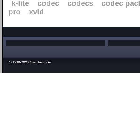
k-lite
codec
codecs
codec pac
pro
xvid
© 1999-2026 AfterDawn Oy