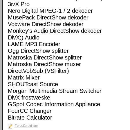
3ivX Pro
Nero Digital MPEG-1 / 2 dekoder
MusePack DirectShow dekoder
Voxware DirectShow dekoder
Monkey's Audio DirectShow dekoder
DivX;) Audio
LAME MP3 Encoder
Ogg DirectShow splitter
Matroska DirectShow splitter
Matroska DirectShow muxer
DirectVobSub (VSFilter)
Matrix Mixer
SHOUTcast Source
Morgan Multimedia Stream Switcher
DivX frostvæske
GSpot Codec Information Appliance
FourCC Changer
Bitrate Calculator
Foreslå rettinger