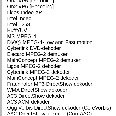
On2 VP6 [Decoding]
On2 VP6 [Encoding]
Ligos Indeo XP
Intel Indeo
Intel I.263
HuffYUV
MS MPEG-4
DivX;) MPEG-4-Low and Fast motion
Cyberlink DVD-dekoder
Elecard MPEG-2 demuxer
MainConcept MPEG-2 demuxer
Ligos MPEG-2 dekoder
Cyberlink MPEG-2 dekoder
MainConcept MPEG-2 dekoder
Fraunhofer MP3 DirectShow dekoder
WMA DirectShow dekoder
AC3 DirectShow dekoder
AC3 ACM dekoder
Ogg Vorbis DirectShow dekoder (CoreVorbis)
AAC DirectShow dekoder (CoreAAC)