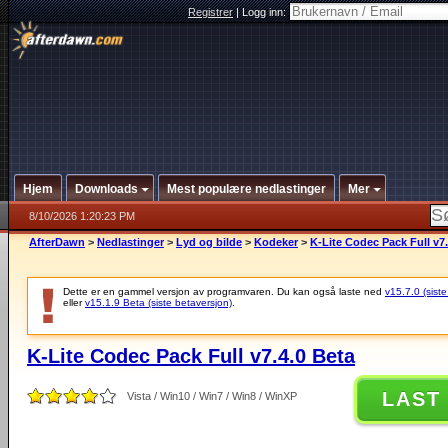
Registrer
|
Logg inn:
Hjem
Downloads
Mest populære nedlastinger
Mer
8/10/2026 1:20:23 PM
AfterDawn
>
Nedlastinger
>
Lyd og bilde
>
Kodeker
>
K-Lite Codec Pack Full v7.
Dette er en gammel versjon av programvaren. Du kan også laste ned
v15.7.0 (siste
eller
v15.1.9 Beta (siste betaversjon)
.
K-Lite Codec Pack Full v7.4.0 Beta
LAST
Vista / Win10 / Win7 / Win8 / WinXP