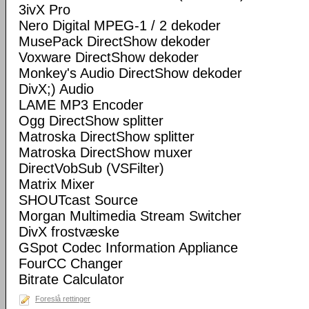
3ivX Pro
Nero Digital MPEG-1 / 2 dekoder
MusePack DirectShow dekoder
Voxware DirectShow dekoder
Monkey's Audio DirectShow dekoder
DivX;) Audio
LAME MP3 Encoder
Ogg DirectShow splitter
Matroska DirectShow splitter
Matroska DirectShow muxer
DirectVobSub (VSFilter)
Matrix Mixer
SHOUTcast Source
Morgan Multimedia Stream Switcher
DivX frostvæske
GSpot Codec Information Appliance
FourCC Changer
Bitrate Calculator
Foreslå rettinger