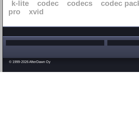
k-lite
codec
codecs
codec pac
pro
xvid
© 1999-2026 AfterDawn Oy