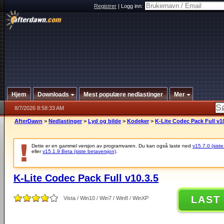
Registrer
|
Logg inn:
Hjem
Downloads
Mest populære nedlastinger
Mer
8/7/2026 8:58:33 AM
AfterDawn
>
Nedlastinger
>
Lyd og bilde
>
Kodeker
>
K-Lite Codec Pack Full v10
Dette er en gammel versjon av programvaren. Du kan også laste ned
v15.7.0 (siste
eller
v15.1.9 Beta (siste betaversjon)
.
K-Lite Codec Pack Full v10.3.5
LAST
Vista / Win10 / Win7 / Win8 / WinXP