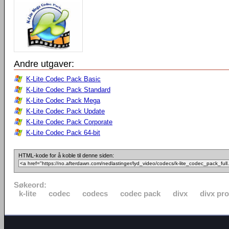
Andre utgaver:
K-Lite Codec Pack Basic
K-Lite Codec Pack Standard
K-Lite Codec Pack Mega
K-Lite Codec Pack Update
K-Lite Codec Pack Corporate
K-Lite Codec Pack 64-bit
HTML-kode for å koble til denne siden:
Søkeord:
k-lite
codec
codecs
codec pack
divx
divx pro