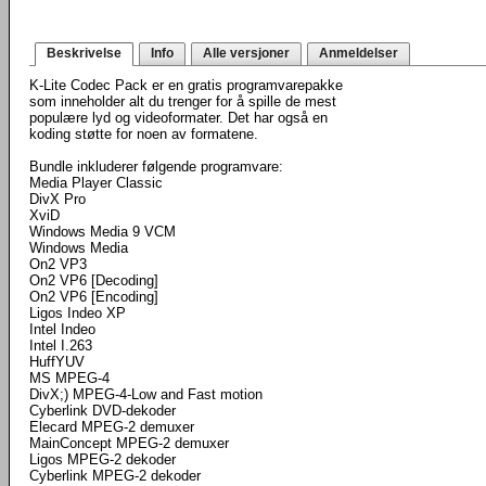
Beskrivelse
Info
Alle versjoner
Anmeldelser
K-Lite Codec Pack er en gratis programvarepakke
som inneholder alt du trenger for å spille de mest
populære lyd og videoformater. Det har også en
koding støtte for noen av formatene.
Bundle inkluderer følgende programvare:
Media Player Classic
DivX Pro
XviD
Windows Media 9 VCM
Windows Media
On2 VP3
On2 VP6 [Decoding]
On2 VP6 [Encoding]
Ligos Indeo XP
Intel Indeo
Intel I.263
HuffYUV
MS MPEG-4
DivX;) MPEG-4-Low and Fast motion
Cyberlink DVD-dekoder
Elecard MPEG-2 demuxer
MainConcept MPEG-2 demuxer
Ligos MPEG-2 dekoder
Cyberlink MPEG-2 dekoder