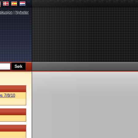
skusjon
|
Nyheter
s 7/8/10