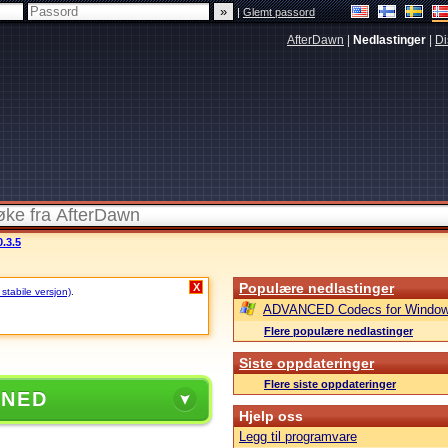
|
Glemt passord
AfterDawn
|
Nedlastinger
|
Di
.3.5
Populære nedlastinger
X
 stabile versjon)
.
ADVANCED Codecs for Window
Flere populære nedlastinger
Siste oppdateringer
Flere siste oppdateringer
 NED
Hjelp oss
Legg til programvare