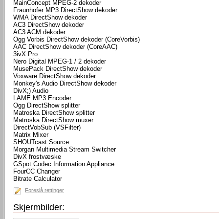
MainConcept MPEG-2 dekoder
Fraunhofer MP3 DirectShow dekoder
WMA DirectShow dekoder
AC3 DirectShow dekoder
AC3 ACM dekoder
Ogg Vorbis DirectShow dekoder (CoreVorbis)
AAC DirectShow dekoder (CoreAAC)
3ivX Pro
Nero Digital MPEG-1 / 2 dekoder
MusePack DirectShow dekoder
Voxware DirectShow dekoder
Monkey's Audio DirectShow dekoder
DivX;) Audio
LAME MP3 Encoder
Ogg DirectShow splitter
Matroska DirectShow splitter
Matroska DirectShow muxer
DirectVobSub (VSFilter)
Matrix Mixer
SHOUTcast Source
Morgan Multimedia Stream Switcher
DivX frostvæske
GSpot Codec Information Appliance
FourCC Changer
Bitrate Calculator
Foreslå rettinger
Skjermbilder: