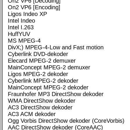
On2 VP6 [Decoding]
On2 VP6 [Encoding]
Ligos Indeo XP
Intel Indeo
Intel I.263
HuffYUV
MS MPEG-4
DivX;) MPEG-4-Low and Fast motion
Cyberlink DVD-dekoder
Elecard MPEG-2 demuxer
MainConcept MPEG-2 demuxer
Ligos MPEG-2 dekoder
Cyberlink MPEG-2 dekoder
MainConcept MPEG-2 dekoder
Fraunhofer MP3 DirectShow dekoder
WMA DirectShow dekoder
AC3 DirectShow dekoder
AC3 ACM dekoder
Ogg Vorbis DirectShow dekoder (CoreVorbis)
AAC DirectShow dekoder (CoreAAC)