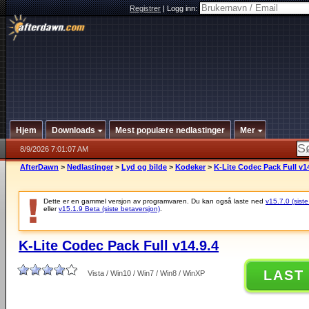
Registrer
|
Logg inn:
Hjem
Downloads
Mest populære nedlastinger
Mer
8/9/2026 7:01:07 AM
AfterDawn
>
Nedlastinger
>
Lyd og bilde
>
Kodeker
>
K-Lite Codec Pack Full v14
Dette er en gammel versjon av programvaren. Du kan også laste ned
v15.7.0 (siste
eller
v15.1.9 Beta (siste betaversjon)
.
K-Lite Codec Pack Full v14.9.4
LAST
Vista / Win10 / Win7 / Win8 / WinXP