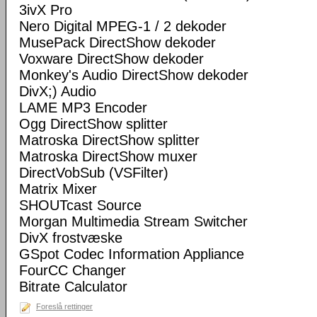
3ivX Pro
Nero Digital MPEG-1 / 2 dekoder
MusePack DirectShow dekoder
Voxware DirectShow dekoder
Monkey's Audio DirectShow dekoder
DivX;) Audio
LAME MP3 Encoder
Ogg DirectShow splitter
Matroska DirectShow splitter
Matroska DirectShow muxer
DirectVobSub (VSFilter)
Matrix Mixer
SHOUTcast Source
Morgan Multimedia Stream Switcher
DivX frostvæske
GSpot Codec Information Appliance
FourCC Changer
Bitrate Calculator
Foreslå rettinger