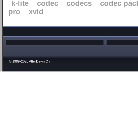
k-lite
codec
codecs
codec pac
pro
xvid
© 1999-2026 AfterDawn Oy