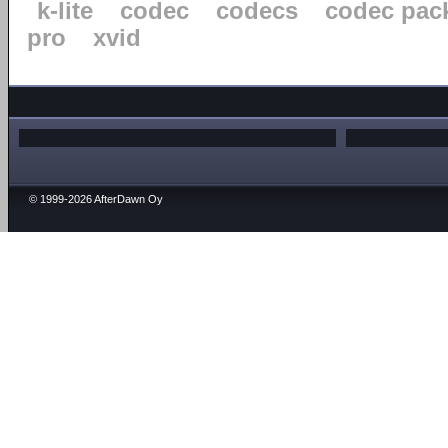
k-lite
codec
codecs
codec pac
pro
xvid
© 1999-2026 AfterDawn Oy