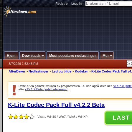
Registrer
|
Logg inn:
Hjem
Downloads
Mest populære nedlastinger
Mer
8/7/2026 1:52:43 PM
AfterDawn
>
Nedlastinger
>
Lyd og bilde
>
Kodeker
>
K-Lite Codec Pack Full v4.
Dette er en gammel versjon av programvaren. Du kan også laste ned
v15.7.0 (siste
eller
v15.1.9 Beta (siste betaversjon)
.
K-Lite Codec Pack Full v4.2.2 Beta
LAST
Vista / Win10 / Win7 / Win8 / WinXP