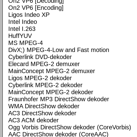
On2 VP6 [Decoding]
On2 VP6 [Encoding]
Ligos Indeo XP
Intel Indeo
Intel I.263
HuffYUV
MS MPEG-4
DivX;) MPEG-4-Low and Fast motion
Cyberlink DVD-dekoder
Elecard MPEG-2 demuxer
MainConcept MPEG-2 demuxer
Ligos MPEG-2 dekoder
Cyberlink MPEG-2 dekoder
MainConcept MPEG-2 dekoder
Fraunhofer MP3 DirectShow dekoder
WMA DirectShow dekoder
AC3 DirectShow dekoder
AC3 ACM dekoder
Ogg Vorbis DirectShow dekoder (CoreVorbis)
AAC DirectShow dekoder (CoreAAC)