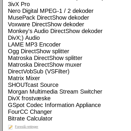
3ivX Pro
Nero Digital MPEG-1 / 2 dekoder
MusePack DirectShow dekoder
Voxware DirectShow dekoder
Monkey's Audio DirectShow dekoder
DivX;) Audio
LAME MP3 Encoder
Ogg DirectShow splitter
Matroska DirectShow splitter
Matroska DirectShow muxer
DirectVobSub (VSFilter)
Matrix Mixer
SHOUTcast Source
Morgan Multimedia Stream Switcher
DivX frostvæske
GSpot Codec Information Appliance
FourCC Changer
Bitrate Calculator
Foreslå rettinger