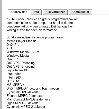
Beskrivelse
Info
Alle versjoner
Anmeldelser
K-Lite Codec Pack er en gratis programvarepakke
som inneholder alt du trenger for å spille de mest
populære lyd og videoformater. Det har også en
koding støtte for noen av formatene.
Bundle inkluderer følgende programvare:
Media Player Classic
DivX Pro
XviD
Windows Media 9 VCM
Windows Media
On2 VP3
On2 VP6 [Decoding]
On2 VP6 [Encoding]
Ligos Indeo XP
Intel Indeo
Intel I.263
HuffYUV
MS MPEG-4
DivX;) MPEG-4-Low and Fast motion
Cyberlink DVD-dekoder
Elecard MPEG-2 demuxer
MainConcept MPEG-2 demuxer
Ligos MPEG-2 dekoder
Cyberlink MPEG-2 dekoder