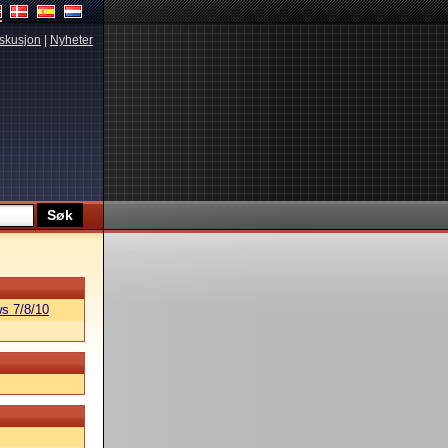
skusjon
|
Nyheter
s 7/8/10