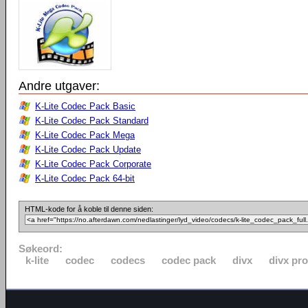
Andre utgaver:
K-Lite Codec Pack Basic
K-Lite Codec Pack Standard
K-Lite Codec Pack Mega
K-Lite Codec Pack Update
K-Lite Codec Pack Corporate
K-Lite Codec Pack 64-bit
HTML-kode for å koble til denne siden:
Søkeord:
k-lite
codec
codecs
codec pack
divx
divx pro