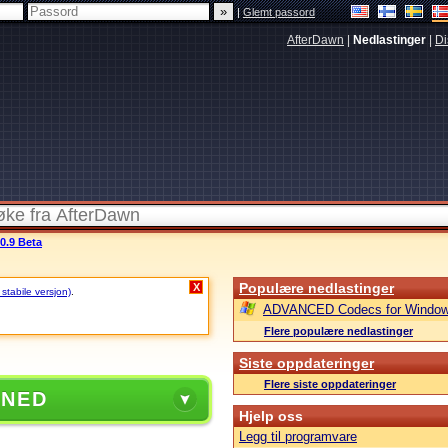
|
Glemt passord
AfterDawn
|
Nedlastinger
|
Di
0.9 Beta
Populære nedlastinger
X
 stabile versjon)
.
ADVANCED Codecs for Window
Flere populære nedlastinger
Siste oppdateringer
Flere siste oppdateringer
 NED
Hjelp oss
Legg til programvare