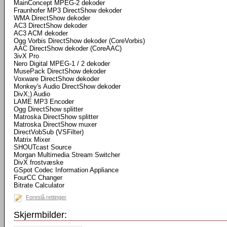
MainConcept MPEG-2 dekoder
Fraunhofer MP3 DirectShow dekoder
WMA DirectShow dekoder
AC3 DirectShow dekoder
AC3 ACM dekoder
Ogg Vorbis DirectShow dekoder (CoreVorbis)
AAC DirectShow dekoder (CoreAAC)
3ivX Pro
Nero Digital MPEG-1 / 2 dekoder
MusePack DirectShow dekoder
Voxware DirectShow dekoder
Monkey's Audio DirectShow dekoder
DivX;) Audio
LAME MP3 Encoder
Ogg DirectShow splitter
Matroska DirectShow splitter
Matroska DirectShow muxer
DirectVobSub (VSFilter)
Matrix Mixer
SHOUTcast Source
Morgan Multimedia Stream Switcher
DivX frostvæske
GSpot Codec Information Appliance
FourCC Changer
Bitrate Calculator
Foreslå rettinger
Skjermbilder: