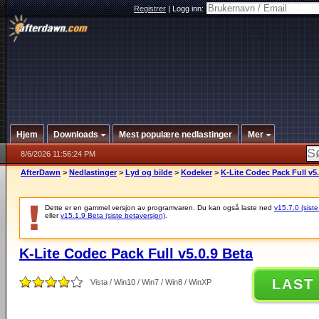
Registrer
|
Logg inn:
Hjem
Downloads
Mest populære nedlastinger
Mer
8/6/2026 11:56:24 PM
AfterDawn
>
Nedlastinger
>
Lyd og bilde
>
Kodeker
>
K-Lite Codec Pack Full v5.
Dette er en gammel versjon av programvaren. Du kan også laste ned
v15.7.0 (siste
eller
v15.1.9 Beta (siste betaversjon)
.
K-Lite Codec Pack Full v5.0.9 Beta
LAST
Vista / Win10 / Win7 / Win8 / WinXP