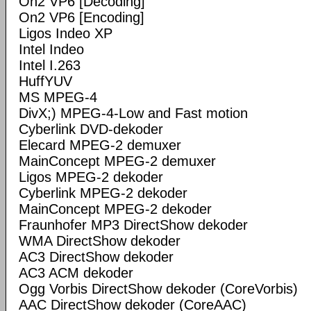
On2 VP6 [Decoding]
On2 VP6 [Encoding]
Ligos Indeo XP
Intel Indeo
Intel I.263
HuffYUV
MS MPEG-4
DivX;) MPEG-4-Low and Fast motion
Cyberlink DVD-dekoder
Elecard MPEG-2 demuxer
MainConcept MPEG-2 demuxer
Ligos MPEG-2 dekoder
Cyberlink MPEG-2 dekoder
MainConcept MPEG-2 dekoder
Fraunhofer MP3 DirectShow dekoder
WMA DirectShow dekoder
AC3 DirectShow dekoder
AC3 ACM dekoder
Ogg Vorbis DirectShow dekoder (CoreVorbis)
AAC DirectShow dekoder (CoreAAC)