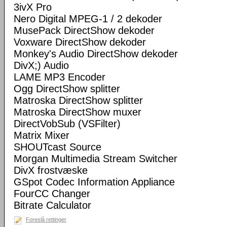
3ivX Pro
Nero Digital MPEG-1 / 2 dekoder
MusePack DirectShow dekoder
Voxware DirectShow dekoder
Monkey's Audio DirectShow dekoder
DivX;) Audio
LAME MP3 Encoder
Ogg DirectShow splitter
Matroska DirectShow splitter
Matroska DirectShow muxer
DirectVobSub (VSFilter)
Matrix Mixer
SHOUTcast Source
Morgan Multimedia Stream Switcher
DivX frostvæske
GSpot Codec Information Appliance
FourCC Changer
Bitrate Calculator
Foreslå rettinger