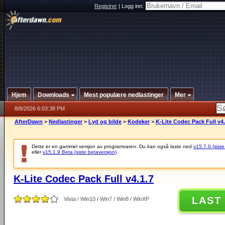
Registrer
|
Logg inn:
Hjem
Downloads
Mest populære nedlastinger
Mer
8/8/2026 6:03:38 PM
AfterDawn
>
Nedlastinger
>
Lyd og bilde
>
Kodeker
>
K-Lite Codec Pack Full v4.
Dette er en gammel versjon av programvaren. Du kan også laste ned
v15.7.0 (siste
eller
v15.1.9 Beta (siste betaversjon)
.
K-Lite Codec Pack Full v4.1.7
LAST
Vista / Win10 / Win7 / Win8 / WinXP