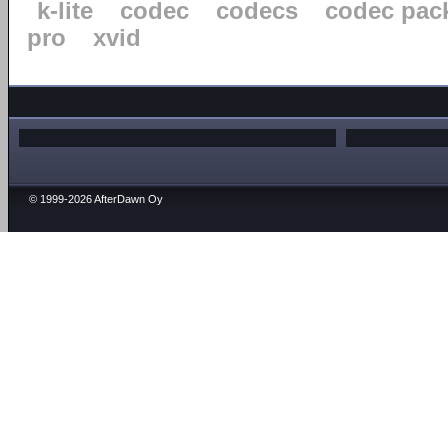
k-lite
codec
codecs
codec pac
pro
xvid
© 1999-2026 AfterDawn Oy