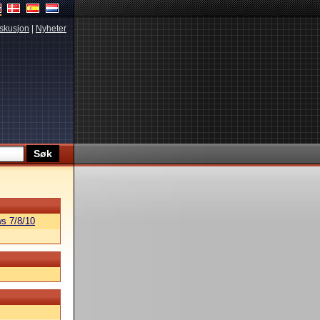
skusjon
|
Nyheter
s 7/8/10