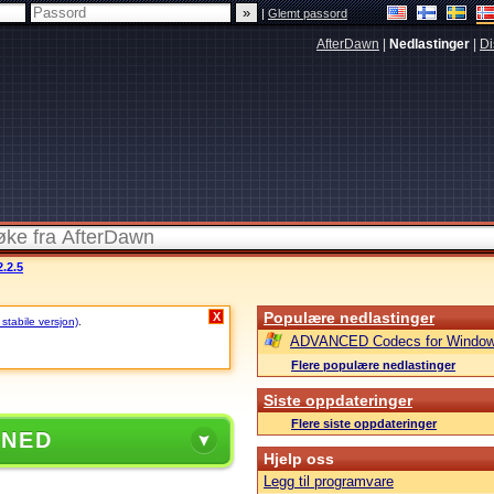
|
Glemt passord
AfterDawn
|
Nedlastinger
|
Di
.2.5
Populære nedlastinger
X
 stabile versjon)
.
ADVANCED Codecs for Window
Flere populære nedlastinger
Siste oppdateringer
Flere siste oppdateringer
 NED
Hjelp oss
Legg til programvare