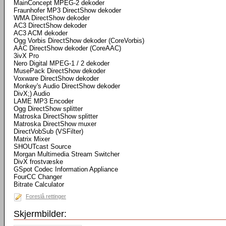
MainConcept MPEG-2 dekoder
Fraunhofer MP3 DirectShow dekoder
WMA DirectShow dekoder
AC3 DirectShow dekoder
AC3 ACM dekoder
Ogg Vorbis DirectShow dekoder (CoreVorbis)
AAC DirectShow dekoder (CoreAAC)
3ivX Pro
Nero Digital MPEG-1 / 2 dekoder
MusePack DirectShow dekoder
Voxware DirectShow dekoder
Monkey's Audio DirectShow dekoder
DivX;) Audio
LAME MP3 Encoder
Ogg DirectShow splitter
Matroska DirectShow splitter
Matroska DirectShow muxer
DirectVobSub (VSFilter)
Matrix Mixer
SHOUTcast Source
Morgan Multimedia Stream Switcher
DivX frostvæske
GSpot Codec Information Appliance
FourCC Changer
Bitrate Calculator
Foreslå rettinger
Skjermbilder: