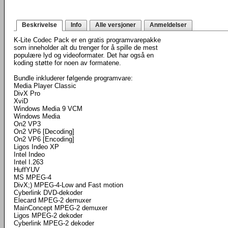
Beskrivelse
Info
Alle versjoner
Anmeldelser
K-Lite Codec Pack er en gratis programvarepakke
som inneholder alt du trenger for å spille de mest
populære lyd og videoformater. Det har også en
koding støtte for noen av formatene.
Bundle inkluderer følgende programvare:
Media Player Classic
DivX Pro
XviD
Windows Media 9 VCM
Windows Media
On2 VP3
On2 VP6 [Decoding]
On2 VP6 [Encoding]
Ligos Indeo XP
Intel Indeo
Intel I.263
HuffYUV
MS MPEG-4
DivX;) MPEG-4-Low and Fast motion
Cyberlink DVD-dekoder
Elecard MPEG-2 demuxer
MainConcept MPEG-2 demuxer
Ligos MPEG-2 dekoder
Cyberlink MPEG-2 dekoder