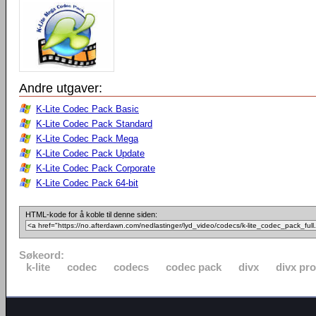
Andre utgaver:
K-Lite Codec Pack Basic
K-Lite Codec Pack Standard
K-Lite Codec Pack Mega
K-Lite Codec Pack Update
K-Lite Codec Pack Corporate
K-Lite Codec Pack 64-bit
HTML-kode for å koble til denne siden:
Søkeord:
k-lite
codec
codecs
codec pack
divx
divx pro