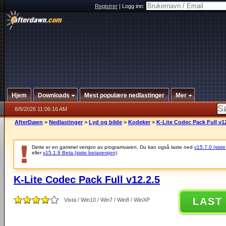
Registrer
|
Logg inn:
Hjem
Downloads
Mest populære nedlastinger
Mer
8/8/2026 11:06:16 AM
AfterDawn
>
Nedlastinger
>
Lyd og bilde
>
Kodeker
>
K-Lite Codec Pack Full v12
Dette er en gammel versjon av programvaren. Du kan også laste ned
v15.7.0 (siste
eller
v15.1.9 Beta (siste betaversjon)
.
K-Lite Codec Pack Full v12.2.5
LAST
Vista / Win10 / Win7 / Win8 / WinXP