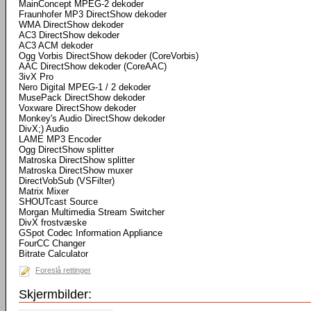
MainConcept MPEG-2 dekoder
Fraunhofer MP3 DirectShow dekoder
WMA DirectShow dekoder
AC3 DirectShow dekoder
AC3 ACM dekoder
Ogg Vorbis DirectShow dekoder (CoreVorbis)
AAC DirectShow dekoder (CoreAAC)
3ivX Pro
Nero Digital MPEG-1 / 2 dekoder
MusePack DirectShow dekoder
Voxware DirectShow dekoder
Monkey's Audio DirectShow dekoder
DivX;) Audio
LAME MP3 Encoder
Ogg DirectShow splitter
Matroska DirectShow splitter
Matroska DirectShow muxer
DirectVobSub (VSFilter)
Matrix Mixer
SHOUTcast Source
Morgan Multimedia Stream Switcher
DivX frostvæske
GSpot Codec Information Appliance
FourCC Changer
Bitrate Calculator
Foreslå rettinger
Skjermbilder: