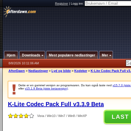
Registrer
|
Logg inn:
Hjem
Downloads
Mest populære nedlastinger
Mer
8/8/2026 10:11:06 AM
AfterDawn
>
Nedlastinger
>
Lyd og bilde
>
Kodeker
>
K-Lite Codec Pack Full v3.
Dette er en gammel versjon av programvaren. Du kan også laste ned
v15.7.0 (siste
eller
v15.1.9 Beta (siste betaversjon)
.
K-Lite Codec Pack Full v3.3.9 Beta
LAST
Vista / Win10 / Win7 / Win8 / WinXP