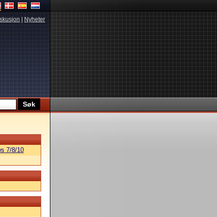
skusjon
|
Nyheter
s 7/8/10