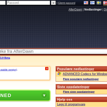
|
Glemt passord
AfterDawn
|
Nedlastinger
|
Di
3.9 Beta
Populære nedlastinger
X
 stabile versjon)
.
ADVANCED Codecs for Window
Flere populære nedlastinger
Siste oppdateringer
Flere siste oppdateringer
 NED
Hjelp oss
Legg til programvare