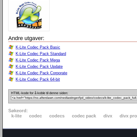
Andre utgaver:
K-Lite Codec Pack Basic
K-Lite Codec Pack Standard
K-Lite Codec Pack Mega
K-Lite Codec Pack Update
K-Lite Codec Pack Corporate
K-Lite Codec Pack 64-bit
HTML-kode for å koble til denne siden:
Søkeord:
k-lite
codec
codecs
codec pack
divx
divx pro