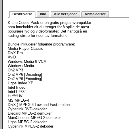
Beskrivelse
Info
Alle versjoner
Anmeldelser
K-Lite Codec Pack er en gratis programvarepakke
som inneholder alt du trenger for å spille de mest
populære lyd og videoformater. Det har også en
koding støtte for noen av formatene.
Bundle inkluderer følgende programvare:
Media Player Classic
DivX Pro
XviD
Windows Media 9 VCM
Windows Media
On2 VP3
On2 VP6 [Decoding]
On2 VP6 [Encoding]
Ligos Indeo XP
Intel Indeo
Intel I.263
HuffYUV
MS MPEG-4
DivX;) MPEG-4-Low and Fast motion
Cyberlink DVD-dekoder
Elecard MPEG-2 demuxer
MainConcept MPEG-2 demuxer
Ligos MPEG-2 dekoder
Cyberlink MPEG-2 dekoder