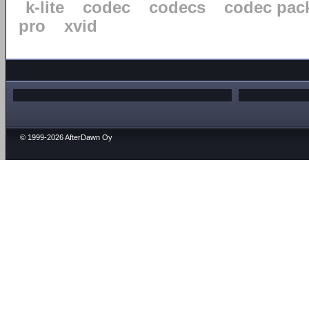
k-lite
codec
codecs
codec pac
pro
xvid
© 1999-2026 AfterDawn Oy