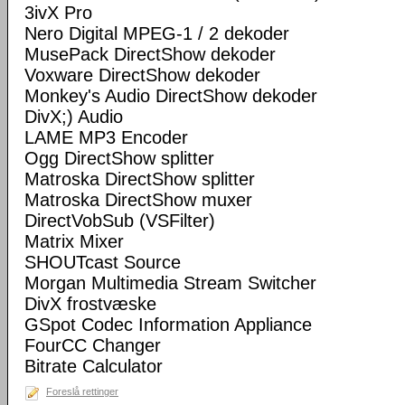
3ivX Pro
Nero Digital MPEG-1 / 2 dekoder
MusePack DirectShow dekoder
Voxware DirectShow dekoder
Monkey's Audio DirectShow dekoder
DivX;) Audio
LAME MP3 Encoder
Ogg DirectShow splitter
Matroska DirectShow splitter
Matroska DirectShow muxer
DirectVobSub (VSFilter)
Matrix Mixer
SHOUTcast Source
Morgan Multimedia Stream Switcher
DivX frostvæske
GSpot Codec Information Appliance
FourCC Changer
Bitrate Calculator
Foreslå rettinger