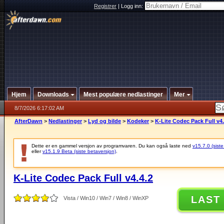
Registrer
|
Logg inn:
Hjem
Downloads
Mest populære nedlastinger
Mer
8/7/2026 6:17:02 AM
AfterDawn
>
Nedlastinger
>
Lyd og bilde
>
Kodeker
>
K-Lite Codec Pack Full v4.
Dette er en gammel versjon av programvaren. Du kan også laste ned
v15.7.0 (siste
eller
v15.1.9 Beta (siste betaversjon)
.
K-Lite Codec Pack Full v4.4.2
LAST
Vista / Win10 / Win7 / Win8 / WinXP