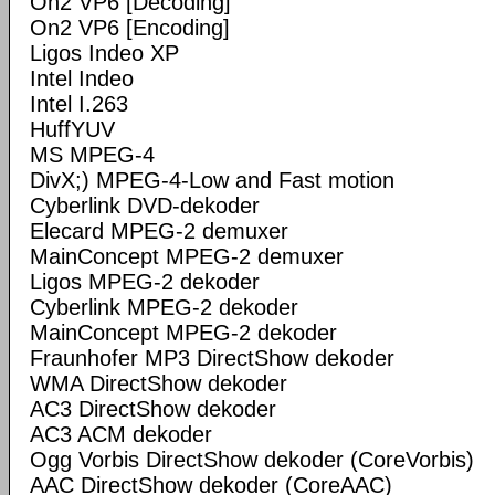
On2 VP6 [Decoding]
On2 VP6 [Encoding]
Ligos Indeo XP
Intel Indeo
Intel I.263
HuffYUV
MS MPEG-4
DivX;) MPEG-4-Low and Fast motion
Cyberlink DVD-dekoder
Elecard MPEG-2 demuxer
MainConcept MPEG-2 demuxer
Ligos MPEG-2 dekoder
Cyberlink MPEG-2 dekoder
MainConcept MPEG-2 dekoder
Fraunhofer MP3 DirectShow dekoder
WMA DirectShow dekoder
AC3 DirectShow dekoder
AC3 ACM dekoder
Ogg Vorbis DirectShow dekoder (CoreVorbis)
AAC DirectShow dekoder (CoreAAC)