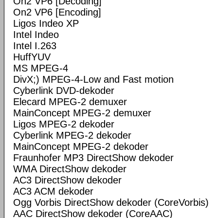
On2 VP6 [Decoding]
On2 VP6 [Encoding]
Ligos Indeo XP
Intel Indeo
Intel I.263
HuffYUV
MS MPEG-4
DivX;) MPEG-4-Low and Fast motion
Cyberlink DVD-dekoder
Elecard MPEG-2 demuxer
MainConcept MPEG-2 demuxer
Ligos MPEG-2 dekoder
Cyberlink MPEG-2 dekoder
MainConcept MPEG-2 dekoder
Fraunhofer MP3 DirectShow dekoder
WMA DirectShow dekoder
AC3 DirectShow dekoder
AC3 ACM dekoder
Ogg Vorbis DirectShow dekoder (CoreVorbis)
AAC DirectShow dekoder (CoreAAC)