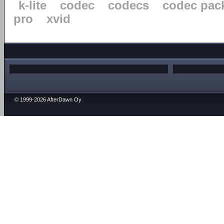
k-lite
codec
codecs
codec pac
pro
xvid
© 1999-2026 AfterDawn Oy