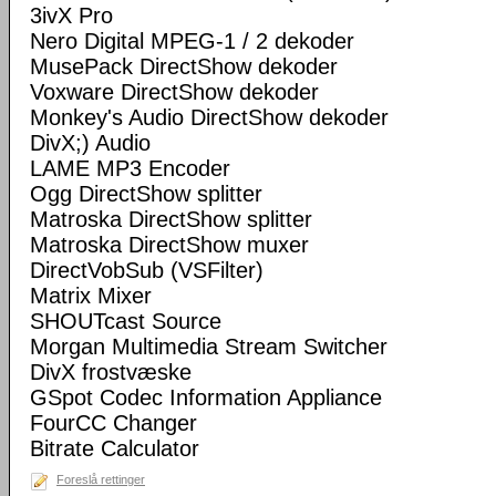
3ivX Pro
Nero Digital MPEG-1 / 2 dekoder
MusePack DirectShow dekoder
Voxware DirectShow dekoder
Monkey's Audio DirectShow dekoder
DivX;) Audio
LAME MP3 Encoder
Ogg DirectShow splitter
Matroska DirectShow splitter
Matroska DirectShow muxer
DirectVobSub (VSFilter)
Matrix Mixer
SHOUTcast Source
Morgan Multimedia Stream Switcher
DivX frostvæske
GSpot Codec Information Appliance
FourCC Changer
Bitrate Calculator
Foreslå rettinger