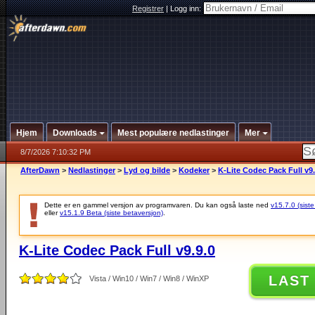
Registrer
|
Logg inn:
Hjem
Downloads
Mest populære nedlastinger
Mer
8/7/2026 7:10:32 PM
AfterDawn
>
Nedlastinger
>
Lyd og bilde
>
Kodeker
>
K-Lite Codec Pack Full v9.
Dette er en gammel versjon av programvaren. Du kan også laste ned
v15.7.0 (siste
eller
v15.1.9 Beta (siste betaversjon)
.
K-Lite Codec Pack Full v9.9.0
LAST
Vista / Win10 / Win7 / Win8 / WinXP