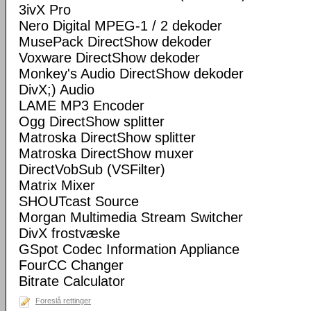
3ivX Pro
Nero Digital MPEG-1 / 2 dekoder
MusePack DirectShow dekoder
Voxware DirectShow dekoder
Monkey's Audio DirectShow dekoder
DivX;) Audio
LAME MP3 Encoder
Ogg DirectShow splitter
Matroska DirectShow splitter
Matroska DirectShow muxer
DirectVobSub (VSFilter)
Matrix Mixer
SHOUTcast Source
Morgan Multimedia Stream Switcher
DivX frostvæske
GSpot Codec Information Appliance
FourCC Changer
Bitrate Calculator
Foreslå rettinger