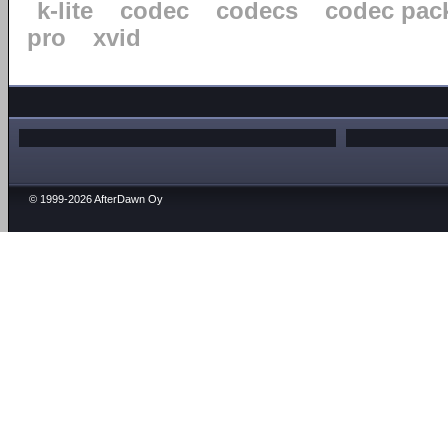
k-lite
codec
codecs
codec pac
pro
xvid
© 1999-2026 AfterDawn Oy