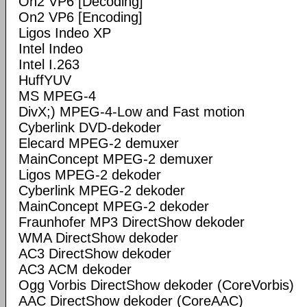
On2 VP6 [Decoding]
On2 VP6 [Encoding]
Ligos Indeo XP
Intel Indeo
Intel I.263
HuffYUV
MS MPEG-4
DivX;) MPEG-4-Low and Fast motion
Cyberlink DVD-dekoder
Elecard MPEG-2 demuxer
MainConcept MPEG-2 demuxer
Ligos MPEG-2 dekoder
Cyberlink MPEG-2 dekoder
MainConcept MPEG-2 dekoder
Fraunhofer MP3 DirectShow dekoder
WMA DirectShow dekoder
AC3 DirectShow dekoder
AC3 ACM dekoder
Ogg Vorbis DirectShow dekoder (CoreVorbis)
AAC DirectShow dekoder (CoreAAC)