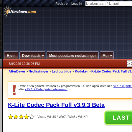
Registrer
|
Logg inn:
Hjem
Downloads
Mest populære nedlastinger
Mer
8/9/2026 12:36:06 PM
AfterDawn
>
Nedlastinger
>
Lyd og bilde
>
Kodeker
>
K-Lite Codec Pack Full v3.
Dette er en gammel versjon av programvaren. Du kan også laste ned
v15.7.0 (siste
eller
v15.1.9 Beta (siste betaversjon)
.
K-Lite Codec Pack Full v3.9.3 Beta
LAST
Vista / Win10 / Win7 / Win8 / WinXP